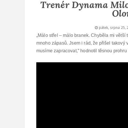
Trenér Dynama Miloš
Olo
pátek, srpna 25, 
„Málo střel – málo branek. Chyběla mi větší 
mnoho zápasů. Jsem i rád, že přišel takový
musíme zapracovat,“ hodnotil těsnou prohr