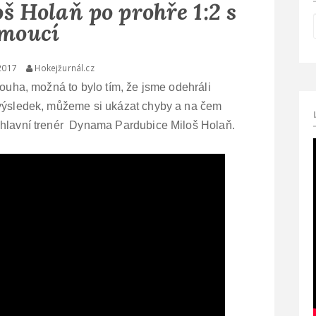
 Holaň po prohře 1:2 s
moucí
2017
Hokejžurnál.cz
touha, možná to bylo tím, že jsme odehráli
 výsledek, můžeme si ukázat chyby a na čem
u hlavní trenér Dynama Pardubice Miloš Holaň.