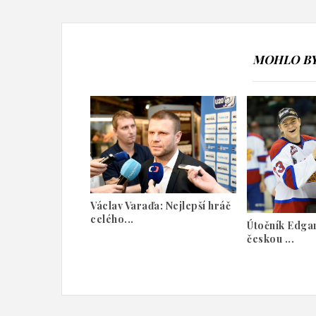
MOHLO BY 
Václav Varaďa: Nejlepší hráč
celého...
Útočník Edgar
českou ...