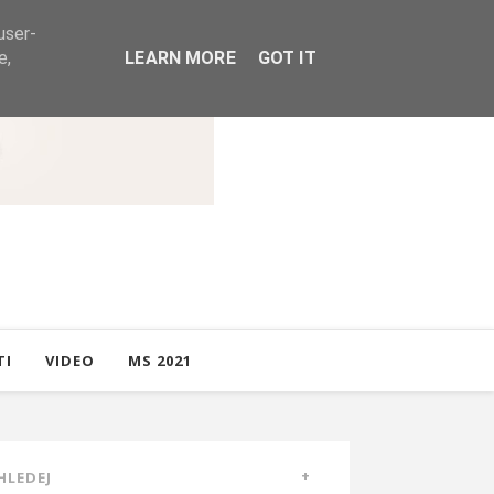
user-
e,
LEARN MORE
GOT IT
TI
VIDEO
MS 2021
HLEDEJ