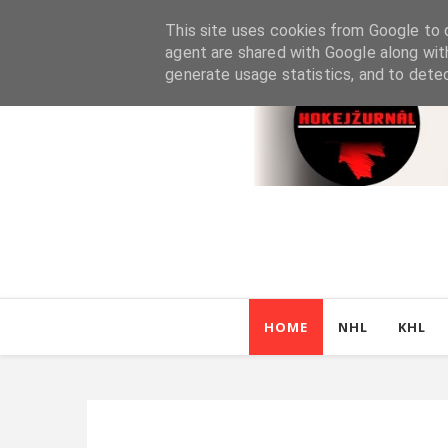
This site uses cookies from Google to d
agent are shared with Google along wit
generate usage statistics, and to dete
HOME
NHL
KHL