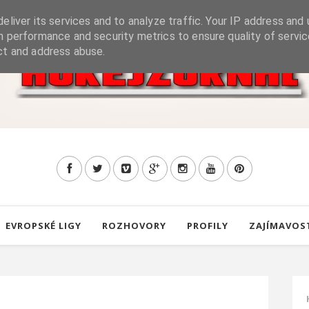
eliver its services and to analyze traffic. Your IP address and 
h performance and security metrics to ensure quality of servic
ct and address abuse.
EVROPSKÉ LIGY
ROZHOVORY
PROFILY
ZAJÍMAVOS