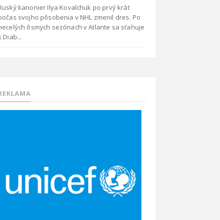
Ruský kanonier Ilya Kovalchuk po prvý krát
počas svojho pôsobenia v NHL zmenil dres. Po
necelých ôsmych sezónach v Atlante sa sťahuje
k Diab...
REKLAMA