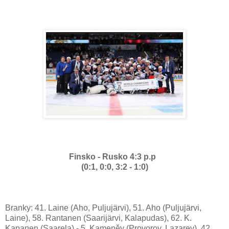
Finsko - Rusko 4:3 p.p
(0:1, 0:0, 3:2 - 1:0)
Branky: 41. Laine (Aho, Puljujärvi), 51. Aho (Puljujärvi,
Laine), 58. Rantanen (Saarijärvi, Kalapudas), 62. K.
Kapanen (Saarela) - 5. Kameněv (Provorov, Lazarev), 42.