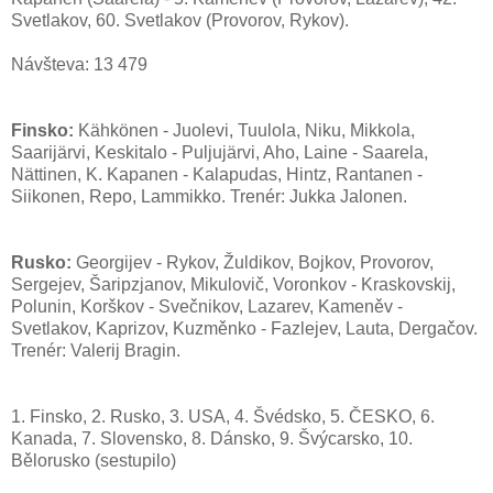
Svetlakov, 60. Svetlakov (Provorov, Rykov).
Návšteva: 13 479
Finsko:
Kähkönen - Juolevi, Tuulola, Niku, Mikkola,
Saarijärvi, Keskitalo - Puljujärvi, Aho, Laine - Saarela,
Nättinen, K. Kapanen - Kalapudas, Hintz, Rantanen -
Siikonen, Repo, Lammikko. Trenér: Jukka Jalonen.
Rusko:
Georgijev - Rykov, Žuldikov, Bojkov, Provorov,
Sergejev, Šaripzjanov, Mikulovič, Voronkov - Kraskovskij,
Polunin, Korškov - Svečnikov, Lazarev, Kameněv -
Svetlakov, Kaprizov, Kuzměnko - Fazlejev, Lauta, Dergačov.
Trenér: Valerij Bragin.
1. Finsko, 2. Rusko, 3. USA, 4. Švédsko, 5. ČESKO, 6.
Kanada, 7. Slovensko, 8. Dánsko, 9. Švýcarsko, 10.
Bělorusko (sestupilo)