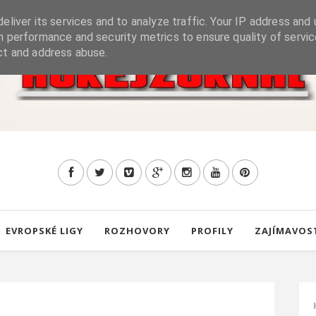
eliver its services and to analyze traffic. Your IP address and 
h performance and security metrics to ensure quality of servic
ct and address abuse.
EVROPSKÉ LIGY
ROZHOVORY
PROFILY
ZAJÍMAVOS