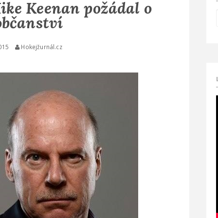
ke Keenan požádal o
občanství
2015
Hokejžurnál.cz