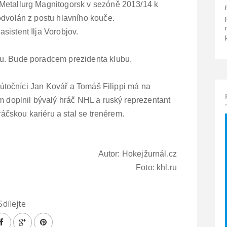
Metallurg Magnitogorsk v sezóně 2013/14 k
odvolán z postu hlavního kouče.
sistent Ilja Vorobjov.
gu. Bude poradcem prezidenta klubu.
í útočníci Jan Kovář a Tomáš Filippi má na
ým doplnil bývalý hráč NHL a ruský reprezentant
hráčskou kariéru a stal se trenérem.
Autor: Hokejžurnál.cz
Foto: khl.ru
Sdílejte