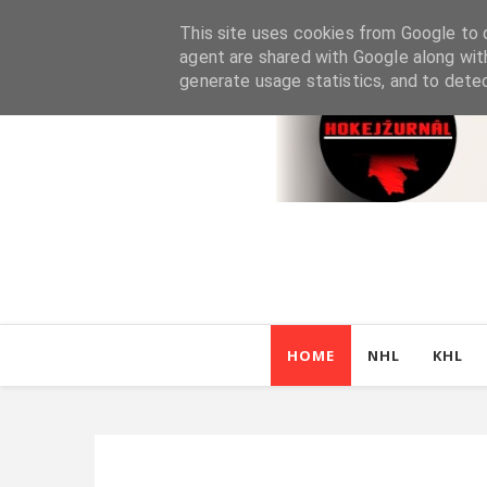
This site uses cookies from Google to d
agent are shared with Google along wit
generate usage statistics, and to dete
HOME
NHL
KHL