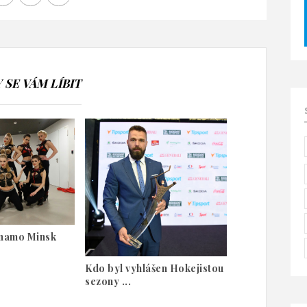
SE VÁM LÍBIT
ynamo Minsk
Kdo byl vyhlášen Hokejistou
sezony ...