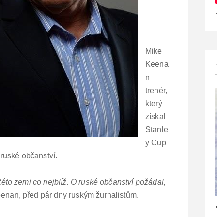
Mike
Keena
n
trenér,
který
získal
Stanle
y Cup
 ruské občanství.
 této zemi co nejblíž. O ruské občanství požádal,
enan, před pár dny
ruským žurnalistům.