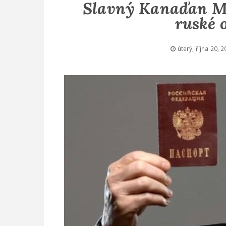
Slavný Kanaďan Mi
ruské 
úterý, října 20, 