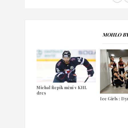
MOHLO BY 
Michal Řepík mění v KHL
dres
Ice Girls : D