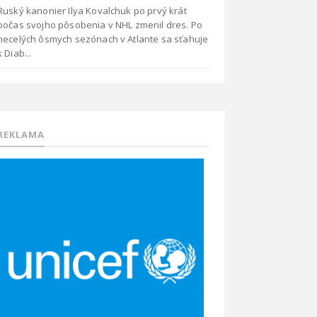
Ruský kanonier Ilya Kovalchuk po prvý krát
počas svojho pôsobenia v NHL zmenil dres. Po
necelých ôsmych sezónach v Atlante sa sťahuje
k Diab...
REKLAMA