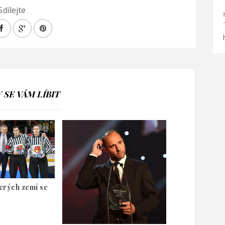
Sdílejte
SE VÁM LÍBIT
erých zemí se