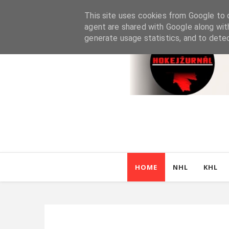
This site uses cookies from Google to d
agent are shared with Google along wit
generate usage statistics, and to dete
HOME
NHL
KHL