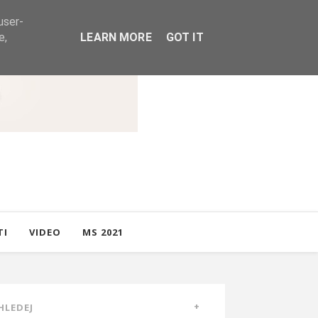
user-
e,
LEARN MORE
GOT IT
TI
VIDEO
MS 2021
HLEDEJ