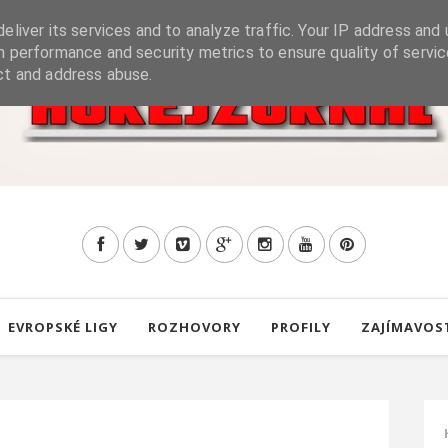
eliver its services and to analyze traffic. Your IP address and 
h performance and security metrics to ensure quality of servic
ct and address abuse.
EVROPSKÉ LIGY
ROZHOVORY
PROFILY
ZAJÍMAVOS