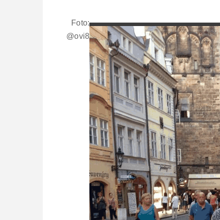
Foto:
@ovi8