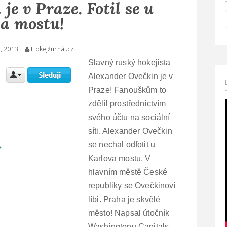
e v Praze. Fotil se u
a mostu!
5, 2013
Hokejžurnál.cz
Slavný ruský hokejista
Alexander Ovečkin je v
Praze! Fanouškům to
zdělil prostřednictvím
svého účtu na sociální
síti. Alexander Ovečkin
se nechal odfotit u
Karlova mostu. V
hlavním městě České
republiky se Ovečkinovi
líbi. Praha je skvělé
město! Napsal útočník
Washingtonu Capitals.