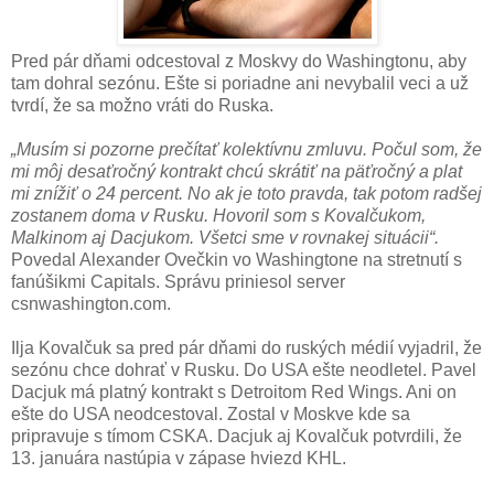
Pred pár dňami odcestoval z Moskvy do Washingtonu, aby
tam dohral sezónu. Ešte si poriadne ani nevybalil veci a už
tvrdí, že sa možno vráti do Ruska.
„Musím si pozorne prečítať kolektívnu zmluvu. Počul som, že
mi môj desaťročný kontrakt chcú skrátiť na päťročný a plat
mi znížiť o 24 percent. No ak je toto pravda, tak potom radšej
zostanem doma v Rusku. Hovoril som s Kovalčukom,
Malkinom aj Dacjukom. Všetci sme v rovnakej situácii“.
Povedal Alexander Ovečkin vo Washingtone na stretnutí s
fanúšikmi Capitals. Správu priniesol server
csnwashington.com.
Ilja Kovalčuk sa pred pár dňami do ruských médií vyjadril, že
sezónu chce dohrať v Rusku. Do USA ešte neodletel. Pavel
Dacjuk má platný kontrakt s Detroitom Red Wings. Ani on
ešte do USA neodcestoval. Zostal v Moskve kde sa
pripravuje s tímom CSKA. Dacjuk aj Kovalčuk potvrdili, že
13. januára nastúpia v zápase hviezd KHL.