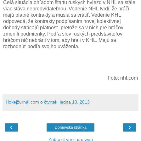
Celá situácia ohľadom štartu ruských hviezd v NHL sa stále
viac stáva nepredvídateľnou. Vedenie NHL tvrdí, že hráči
majú platné kontrakty a musia sa vrátiť. Vedenie KHL
odpovedá, že kontrakty podpísaním novej kolektívnej
dohody strácajú platnosť, pretože sa v nich pre hráčov
zmenili podmienky. Podľa slov ruských predstaviteľov
hráčom nič nebráni v tom, aby hrali v KHL. Majú sa
rozhodnúť podľa svojho uváženia.
Foto: nhl.com
Hokejžurnál.com
o
čtvrtek, ledna 10, 2013
‹
›
Domovská stránka
Zobrazit verzi pro web