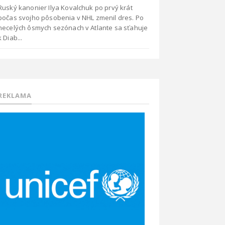
Ruský kanonier Ilya Kovalchuk po prvý krát
počas svojho pôsobenia v NHL zmenil dres. Po
necelých ôsmych sezónach v Atlante sa sťahuje
k Diab...
REKLAMA