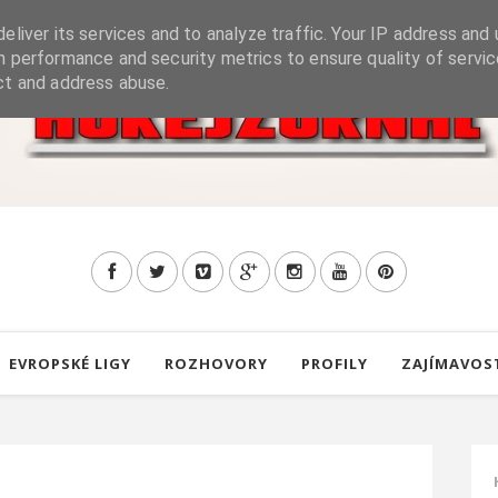
eliver its services and to analyze traffic. Your IP address and 
h performance and security metrics to ensure quality of servic
ct and address abuse.
EVROPSKÉ LIGY
ROZHOVORY
PROFILY
ZAJÍMAVOS