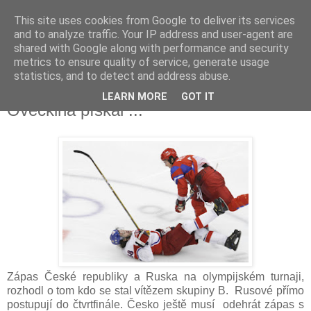
This site uses cookies from Google to deliver its services
and to analyze traffic. Your IP address and user-agent are
shared with Google along with performance and security
metrics to ensure quality of service, generate usage
statistics, and to detect and address abuse.
Na mistrovstvích světa by se zákrok
LEARN MORE
GOT IT
Ovečkina pískal ...
Zápas České republiky a Ruska na olympijském turnaji,
rozhodl o tom kdo se stal vítězem skupiny B. Rusové přímo
postupují do čtvrtfinále. Česko ještě musí odehrát zápas s