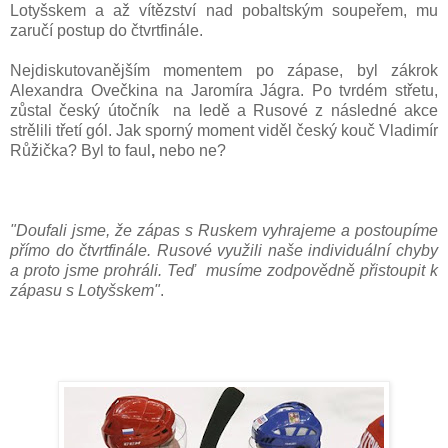
Lotyšskem a až vítězství nad pobaltským soupeřem, mu
zaručí postup do čtvrtfinále.
Nejdiskutovanějším momentem po zápase, byl zákrok
Alexandra Ovečkina na Jaromíra Jágra. Po tvrdém střetu,
zůstal český útočník na ledě a Rusové z následné akce
strělili třetí gól. Jak sporný moment viděl český kouč Vladimír
Růžička? Byl to faul
,
nebo ne?
"Doufali jsme, že zápas s Ruskem vyhrajeme a postoupíme
přímo do čtvrtfinále. Rusové využili naše individuální chyby
a proto jsme prohráli. Teď musíme zodpovědně přistoupit k
zápasu s Lotyšskem"
.