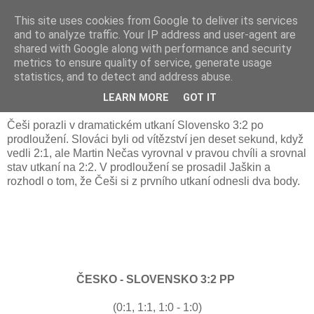
This site uses cookies from Google to deliver its services
and to analyze traffic. Your IP address and user-agent are
shared with Google along with performance and security
metrics to ensure quality of service, generate usage
statistics, and to detect and address abuse.
Video: Česko - Slovensko 3:2 pp
LEARN MORE
GOT IT
Češi porazli v dramatickém utkaní Slovensko 3:2 po
prodloužení. Slováci byli od vítězství jen deset sekund, když
vedli 2:1, ale Martin Nečas vyrovnal v pravou chvíli a srovnal
stav utkaní na 2:2. V prodloužení se prosadil Jaškin a
rozhodl o tom, že Češi si z prvního utkaní odnesli dva body.
ČESKO - SLOVENSKO 3:2 PP
(0:1, 1:1, 1:0 - 1:0)