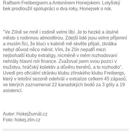
Ralfsem Freibergsem a Antonínem Honejskem. Lotyšský
bek prodloužil spolupráci o dva roky, Honejsek o rok.
"Ve Zlíně se mně i rodině velmi líbí. Je to hezké a útulné
město s rodinnou atmosférou. Zdejší lidé jsou velmi příjemní
a musím říci, že kluci v kabině mě skvěle přijali, zkrátka
nebyl důvod něco měnit. Vím, že Zlín nepatří mezi
nejbohatší kluby extraligy, nicméně v mém rozhodovaní
nehrály hlavní roli finance. Zvažoval jsem svou pozici v
mužstvu, hráčský kolektiv a důvěru trenérů, a to rozhodlo".
Uvedl pro oficiální stránku klubu zlínského klubu Freibergs,
který v letošní sezoně odehrál v extralize celkem 45 zápasů,
ve kterých zaznamenal 22 kanadských bodů za 3 góly a 19
asistencí.
Autor: Hokejžurnál.cz
Foto: hokej.zlin.cz