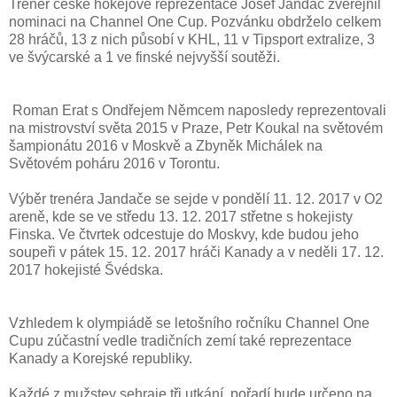
Trenér české hokejové reprezentace Josef Jandač zveřejnil
nominaci na Channel One Cup. Pozvánku obdrželo celkem
28 hráčů, 13 z nich působí v KHL, 11 v Tipsport extralize, 3
ve švýcarské a 1 ve finské nejvyšší soutěži.
Roman Erat s Ondřejem Němcem naposledy reprezentovali
na mistrovství světa 2015 v Praze, Petr Koukal na světovém
šampionátu 2016 v Moskvě a Zbyněk Michálek na
Světovém poháru 2016 v Torontu.
Výběr trenéra Jandače se sejde v pondělí 11. 12. 2017 v O2
areně, kde se ve středu 13. 12. 2017 střetne s hokejisty
Finska. Ve čtvrtek odcestuje do Moskvy, kde budou jeho
soupeři v pátek 15. 12. 2017 hráči Kanady a v neděli 17. 12.
2017 hokejisté Švédska.
Vzhledem k olympiádě se letošního ročníku Channel One
Cupu zúčastní vedle tradičních zemí také reprezentace
Kanady a Korejské republiky.
Každé z mužstev sehraje tři utkání, pořadí bude určeno na