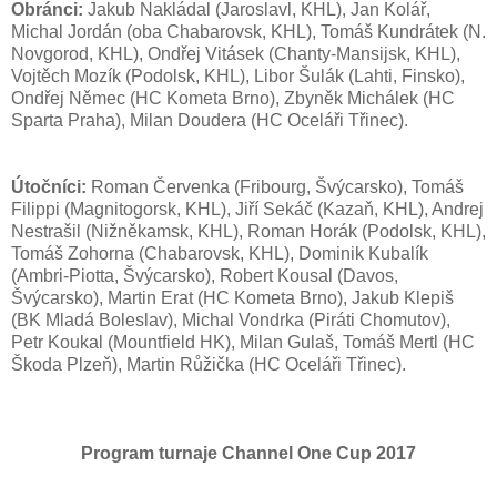
Obránci:
Jakub Nakládal (Jaroslavl, KHL), Jan Kolář,
Michal Jordán (oba Chabarovsk, KHL), Tomáš Kundrátek (N.
Novgorod, KHL), Ondřej Vitásek (Chanty-Mansijsk, KHL),
Vojtěch Mozík (Podolsk, KHL), Libor Šulák (Lahti, Finsko),
Ondřej Němec (HC Kometa Brno), Zbyněk Michálek (HC
Sparta Praha), Milan Doudera (HC Oceláři Třinec).
Útočníci:
Roman Červenka (Fribourg, Švýcarsko), Tomáš
Filippi (Magnitogorsk, KHL), Jiří Sekáč (Kazaň, KHL), Andrej
Nestrašil (Nižněkamsk, KHL), Roman Horák (Podolsk, KHL),
Tomáš Zohorna (Chabarovsk, KHL), Dominik Kubalík
(Ambri-Piotta, Švýcarsko), Robert Kousal (Davos,
Švýcarsko), Martin Erat (HC Kometa Brno), Jakub Klepiš
(BK Mladá Boleslav), Michal Vondrka (Piráti Chomutov),
Petr Koukal (Mountfield HK), Milan Gulaš, Tomáš Mertl (HC
Škoda Plzeň), Martin Růžička (HC Oceláři Třinec).
Program turnaje Channel One Cup 2017