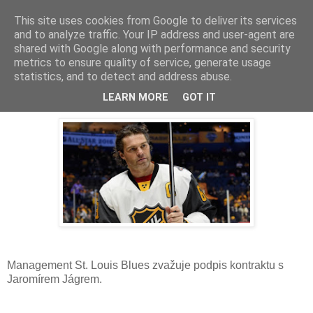
This site uses cookies from Google to deliver its services
and to analyze traffic. Your IP address and user-agent are
shared with Google along with performance and security
metrics to ensure quality of service, generate usage
statistics, and to detect and address abuse.
Jaromír Jágr do St. Louis Blues?
LEARN MORE
GOT IT
Management St. Louis Blues zvažuje podpis kontraktu s
Jaromírem Jágrem.