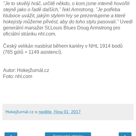
"Je to skvělý hráč, určitě někdo, o kom jsme interně hovořili
stejně jako o řadě dalších," řekl Armstrong. "Je potřeba
hluboce uvážit, jakým stylem hry se prezentujeme a které
hokejisty můžeme přivést, aby do toho stylu pasovali."
Uvedl
generální manažer St.Louis Blues Doug Armstrong pro
oficiální stránku nhl.com.
Český velikán nasbíral během kariéry v NHL 1914 bodů
(765 gólů + 1149 asistencí).
Autor: Hokejžurnál.cz
Foto: nhl.com
Hokejžurnál.cz
o
neděle, října 01, 2017
‹
›