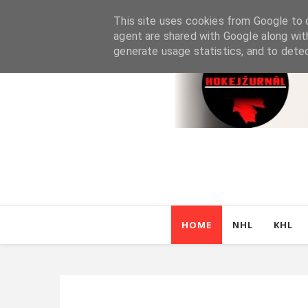
This site uses cookies from Google to d
agent are shared with Google along wit
generate usage statistics, and to dete
HOME
NHL
KHL