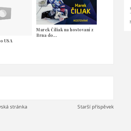
Marek Čiliak na hostovaní z
Brna do...
lo USA
ská stránka
Starší příspěvek