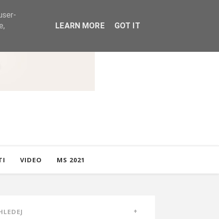
user-
e,
LEARN MORE
GOT IT
TI
VIDEO
MS 2021
HLEDEJ