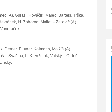
mec (A), Gulaši, Kováčik, Malec, Bartejs, Trška,
Havránek, H. Zohorna, Mallet – Zaťovič (A),
 Vondráček.
k, Derner, Plutnar, Kolmann, Mojžíš (A),
toš – Svačina, L. Krenželok, Valský – Ordoš,
ránský.