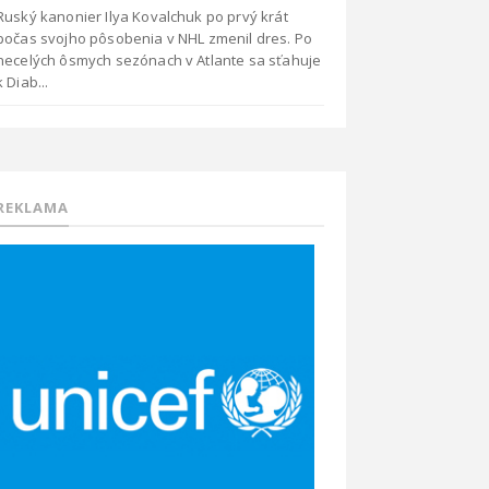
Ruský kanonier Ilya Kovalchuk po prvý krát
počas svojho pôsobenia v NHL zmenil dres. Po
necelých ôsmych sezónach v Atlante sa sťahuje
k Diab...
REKLAMA