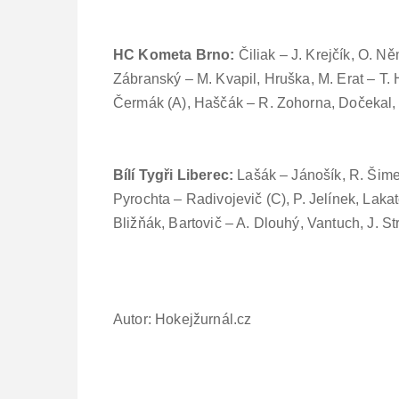
HC Kometa Brno:
Čiliak – J. Krejčík, O. Ně
Zábranský – M. Kvapil, Hruška, M. Erat – T. 
Čermák (A), Haščák – R. Zohorna, Dočekal,
Bílí Tygři Liberec:
Lašák – Jánošík, R. Šime
Pyrochta – Radivojevič (C), P. Jelínek, Laka
Bližňák, Bartovič – A. Dlouhý, Vantuch, J. St
Autor: Hokejžurnál.cz