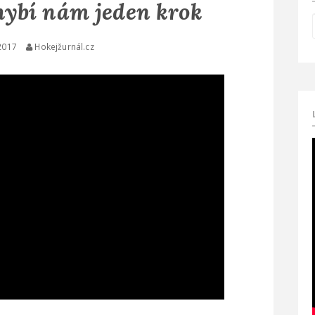
ybí nám jeden krok
2017
Hokejžurnál.cz