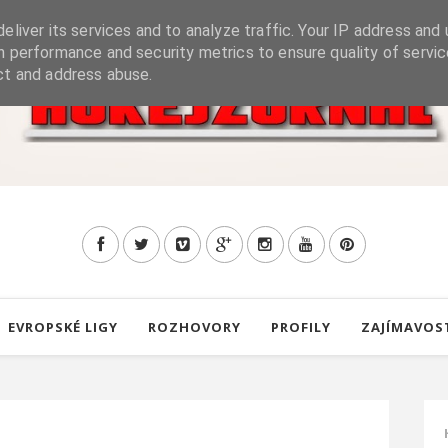
eliver its services and to analyze traffic. Your IP address and 
h performance and security metrics to ensure quality of servic
ct and address abuse.
EVROPSKÉ LIGY
ROZHOVORY
PROFILY
ZAJÍMAVOS