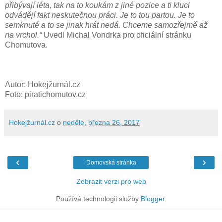
přibývají léta, tak na to koukám z jiné pozice a ti kluci
odvádějí fakt neskutečnou práci. Je to tou partou. Je to
semknuté a to se jinak hrát nedá. Chceme samozřejmě až
na vrchol.“
Uvedl Michal Vondrka pro oficiální stránku
Chomutova.
Autor: Hokejžurnál.cz
Foto: piratichomutov.cz
Hokejžurnál.cz
o
neděle, března 26, 2017
‹
›
Domovská stránka
Zobrazit verzi pro web
Používá technologii služby
Blogger
.