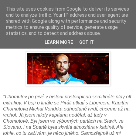
This site uses cookies from Google to deliver its services
and to analyze traffic. Your IP address and user-agent are
shared with Google along with performance and security
metrics to ensure quality of service, generate usage
statistics, and to detect and address abuse.
Michal Vondrka: Chceme až na vrchol
LEARN MORE
GOT IT
"Chomutov po prvé v historii postoupil do semifinále play off
extraligy. V boji o finále se Piráti utkají s Libercem. Kapitán
Chomutova Michal Vondrka odhodlaně tvrdí, chceme až na
vrchol. Já jsem nikdy kapitána nedělal, až tady v
Chomutově. Byl jsem ve výborných partách na Slavii, ve
Slovanu, i na Spartě byla skvělá atmosféra v kabině. Ale
tohle, co tu zažívám, je něco jiného. Samozřejmě už mi