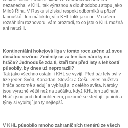
nezanechal v KHL, tak výraznou a dlouhodobou stopu jako
Miloš Říha.
V Rusku si získal respekt odborníků a přízeň
fanoušků. Jen málokdo, ví o KHL tolik jako on.
V našem
rozsáhlém rozhovoru, vám prozradí, to co jste o KHL možná
ani netušili.
Kontinentální hokejová liga v tomto roce začne už svou
desátou sezónu. Změnily se za ten čas nároky na
hráče? Jednoduše zda ti, kteří tam před lety s lehkostí
působily, by dnes už neprorazili?
Tak jako všechno ostatní i KHL se vyvíjí. Před pár lety byl v
lize jeden Švéd, Kanaďan, Slováci a Češi. Dnes mužstva
hráče pozorně sledují a vybírají si z celého světa. Nároky
jsou výrazně větší než na začátku, když KHL jen začínala.
Hráči jsou pod drobnohledem, pozorně se sledují i ​​junioři a
týmy si vybírají jen ty nejlepší.
V KHL působilo mnoho zahraničních trenérů ze všech