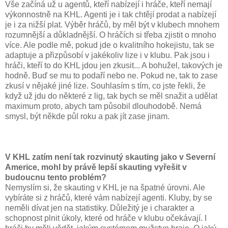
Vše začíná už u agentů, kteří nabízejí i hráče, kteří nemají
výkonnostně na KHL. Agenti je i tak chtějí prodat a nabízejí
je i za nižší plat. Výběr hráčů, by měl být v klubech mnohem
rozumnější a důkladnější. O hráčích si třeba zjistit o mnoho
více. Ale podle mě, pokud jde o kvalitního hokejistu, tak se
adaptuje a přizpůsobí v jakékoliv lize i v klubu. Pak jsou i
hráči, kteří to do KHL jdou jen zkusit... A bohužel, takových je
hodně. Buď se mu to podaří nebo ne. Pokud ne, tak to zase
zkusí v nějaké jiné lize. Souhlasím s tím, co jste řekli, že
když už jdu do některé z lig, tak bych se měl snažit a udělat
maximum proto, abych tam působil dlouhodobě. Nemá
smysl, být někde půl roku a pak jít zase jinam.
V KHL zatím není tak rozvinutý skauting jako v Severní
Americe, mohl by právě lepší skauting vyřešit v
budoucnu tento problém?
Nemyslím si, že skauting v KHL je na špatné úrovni. Ale
vybíráte si z hráčů, které vám nabízejí agenti. Kluby, by se
neměli dívat jen na statistiky. Důležitý je i charakter a
schopnost plnit úkoly, které od hráče v klubu očekávají. I