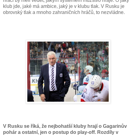
hráči by měli vědět, jakým systémem mužstvo hraje. O jaký
klub jde, jaké má ambice, jaký je v klubu tlak. V Rusku je
obrovský tlak a mnoho zahraničních hráčů, to nezvládne.
V Rusku se říká, že nejbohatší kluby hrají o Gagarinův
pohár a ostatní, jen o postup do play-off. Rozdíly v