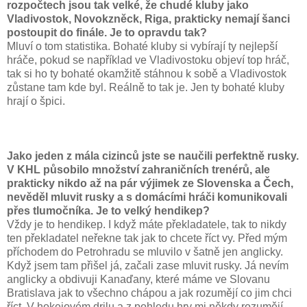
rozpočtech jsou tak velké, že chudé kluby jako
Vladivostok, Novokzněck, Riga, prakticky nemají šanci
postoupit do finále. Je to opravdu tak?
Mluví o tom statistika. Bohaté kluby si vybírají ty nejlepší
hráče, pokud se například ve Vladivostoku objeví top hráč,
tak si ho ty bohaté okamžitě stáhnou k sobě a Vladivostok
zůstane tam kde byl. Reálně to tak je. Jen ty bohaté kluby
hrají o špici.
Jako jeden z mála cizinců jste se naučili perfektně rusky.
V KHL působilo množství zahraničních trenérů, ale
prakticky nikdo až na pár výjimek ze Slovenska a Čech,
nevěděl mluvit rusky a s domácími hráči komunikovali
přes tlumočníka. Je to velký hendikep?
Vždy je to hendikep. I když máte překladatele, tak to nikdy
ten překladatel neřekne tak jak to chcete říct vy. Před mým
příchodem do Petrohradu se mluvilo v šatně jen anglicky.
Když jsem tam přišel já, začali zase mluvit rusky. Já nevím
anglicky a obdivuji Kanaďany, které máme ve Slovanu
Bratislava jak to všechno chápou a jak rozumějí co jim chci
říct.
V hokejovém drilu a z pohledu hry mi někdy rozumějí