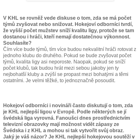
V KHL se rovněž vede diskuse o tom, zda se má počet
týmů zvyšovat nebo snižovat. Hokejoví odborníci tvrdí,
že vyšší počet mužstev sníží kvalitu ligy, protože se tam
dostanou i hráči, kteří nemají dostatečnou výkonnost.
Souhlasíte?
Čím více bude týmů, tím více budou nekvalitní hráči rotovat z
jednoho klubu do druhého. Pokud se bude zvyšovat počet
týmů, kvalita ligy asi neporoste. Naopak, pokud se sníží
počet klubů, tak budou hrát mezi sebou jakoby jen ty
nejbohatší kluby a zvýší se propast mezi bohatými a těmi
ostatními. Je velmi těžké, to jednoznačně posoudit.
Hokejoví odborníci i novináři často diskutují o tom, zda
je KHL nejlepší ligou v Evropě. Podle některých se jí
švédská liga vyrovná. Fanoušci dnes prostřednictvím
televizní obrazovky mají možnost vidět zápasy ze
Švédska i z KHL a mohou si tak vytvořit svůj obraz.
Jaký je váš názor? Je KHL nejlepší hokejovou soutěží v