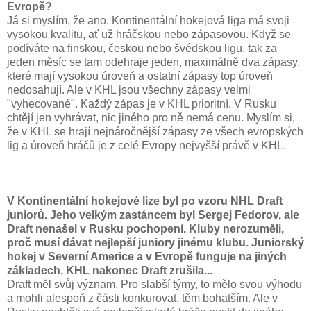
Evropě?
Já si myslím, že ano. Kontinentální hokejová liga má svoji
vysokou kvalitu, ať už hráčskou nebo zápasovou. Když se
podíváte na finskou, českou nebo švédskou ligu, tak za
jeden měsíc se tam odehraje jeden, maximálně dva zápasy,
které mají vysokou úroveň a ostatní zápasy top úroveň
nedosahují. Ale v KHL jsou všechny zápasy velmi
"vyhecované". Každý zápas je v KHL prioritní. V Rusku
chtějí jen vyhrávat, nic jiného pro ně nemá cenu. Myslím si,
že v KHL se hrají nejnáročnější zápasy ze všech evropských
lig a úroveň hráčů je z celé Evropy nejvyšší právě v KHL.
V Kontinentální hokejové lize byl po vzoru NHL Draft
juniorů. Jeho velkým zastáncem byl Sergej Fedorov, ale
Draft nenašel v Rusku pochopení. Kluby nerozuměli,
proč musí dávat nejlepší juniory jinému klubu. Juniorský
hokej v Severní Americe a v Evropě funguje na jiných
základech. KHL nakonec Draft zrušila...
Draft měl svůj význam. Pro slabší týmy, to mělo svou výhodu
a mohli alespoň z části konkurovat, těm bohatším. Ale v