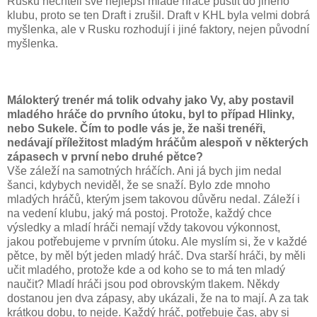
Rusku nechtěli své nejlepší mladé hráče pustit do jiného
klubu, proto se ten Draft i zrušil. Draft v KHL byla velmi dobrá
myšlenka, ale v Rusku rozhodují i ​​jiné faktory, nejen původní
myšlenka.
Málokterý trenér má tolik odvahy jako Vy, aby postavil
mladého hráče do prvního útoku, byl to případ Hlinky,
nebo Sukele. Čím to podle vás je, že naši trenéři,
nedávají příležitost mladým hráčům alespoň v některých
zápasech v první nebo druhé pětce?
Vše záleží na samotných hráčích. Ani já bych jim nedal
šanci, kdybych neviděl, že se snaží. Bylo zde mnoho
mladých hráčů, kterým jsem takovou důvěru nedal. Záleží i
na vedení klubu, jaký má postoj. Protože, každý chce
výsledky a mladí hráči nemají vždy takovou výkonnost,
jakou potřebujeme v prvním útoku. Ale myslím si, že v každé
pětce, by měl být jeden mladý hráč. Dva starší hráči, by měli
učit mladého, protože kde a od koho se to má ten mladý
naučit? Mladí hráči jsou pod obrovským tlakem. Někdy
dostanou jen dva zápasy, aby ukázali, že na to mají. A za tak
krátkou dobu, to nejde. Každý hráč, potřebuje čas, aby si