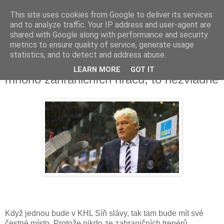
This site uses cookies from Google to deliver its services
and to analyze traffic. Your IP address and user-agent are
shared with Google along with performance and security
metrics to ensure quality of service, generate usage
statistics, and to detect and address abuse.
Miloš Říha: V Rusku je obrovský tlak a
LEARN MORE
GOT IT
mnoho zahraničních hráčů, to nezvládne
Když jednou bude v KHL Síň slávy, tak tam bude mít své
čestné místo. Protože nikdo ze zahraničních trenérů