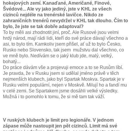
hokejových zemí. Kanaďané, Američané, Finové,
Švédové... Ale vy jako jediný, jste v KHL ze všech
cizinců nejdéle na trenérské lavičce. Nikdo ze
zahraničních trenérů nevydržel v KHL tak dlouho. Čím to
bylo, že jste se tak dobře adaptoval?
To by měli asi zhodnotit jiní, proč. Ale Rusové jsou velmi
hrdý národ, mají rádi lidi, kteří do své práce dávají všechno a
asi, to bylo tím. Kamkoliv jsem přišel, ať už to bylo Česko,
Rusko nebo Slovensko, tak jsem mužstvu dal všechno, co
ve mně bylo. Nedívám se o jaký klub jde, malý, velký,
bohatý...
Do práce dávám vše a projevuji emoce a to se Rusům líbí.
Je pravda, že v Rusku jsem si udělal jméno právě v těch
nejmenších klubech, jako byl Spartak Moskva.
Spartak je v
Rusku velmi populární, nejen v Moskvě. Milují ho a fandí mu
v celé zemi. Se Spartakem jsme dosáhli velké výsledky.
Možná i to pomohlo k tomu, že si mě tam tak váží.
V ruských klubech je limit pro legionáře. V jednom
zápase může nastoupit jen pět cizinců. Limit má své