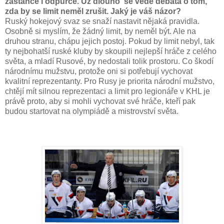
zastánce i odpůrce. Už dlouho se vede debata o tom,
zda by se limit neměl zrušit. Jaký je váš názor?
Ruský hokejový svaz se snaží nastavit nějaká pravidla.
Osobně si myslím, že žádný limit, by neměl být. Ale na
druhou stranu, chápu jejich postoj. Pokud by limit nebyl, tak
ty nejbohatší ruské kluby by skoupili nejlepší hráče z celého
světa, a mladí Rusové, by nedostali tolik prostoru. Co škodí
národnímu mužstvu, protože oni si potřebují vychovat
kvalitní reprezentanty. Pro Rusy je priorita národní mužstvo,
chtějí mít silnou reprezentaci a limit pro legionáře v KHL je
právě proto, aby si mohli vychovat své hráče, kteří pak
budou startovat na olympiádě a mistrovství světa.