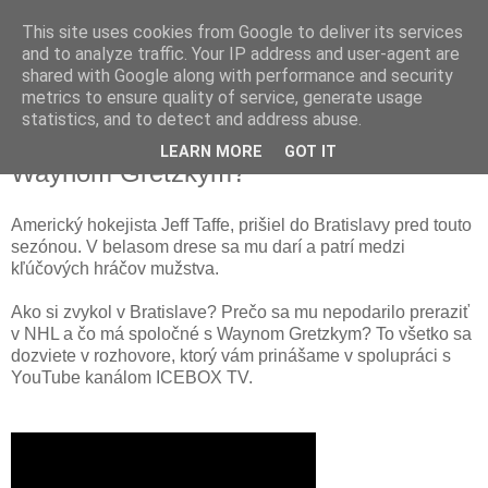
This site uses cookies from Google to deliver its services
and to analyze traffic. Your IP address and user-agent are
shared with Google along with performance and security
metrics to ensure quality of service, generate usage
statistics, and to detect and address abuse.
Jeff Taffe: V akom rodinnom vzťahu je s
LEARN MORE
GOT IT
Waynom Gretzkym?
Americký hokejista Jeff Taffe, prišiel do Bratislavy pred touto
sezónou. V belasom drese sa mu darí a patrí medzi
kľúčových hráčov mužstva.
Ako si zvykol v Bratislave? Prečo sa mu nepodarilo preraziť
v NHL a čo má spoločné s Waynom Gretzkym? To všetko sa
dozviete v rozhovore, ktorý vám prinášame v spolupráci s
YouTube kanálom ICEBOX TV.