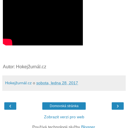
Autor: Hokejžurnál.cz
Hokejžurnál.cz
o
sobota, ledna 28, 2017
‹
›
Domovská stránka
Zobrazit verzi pro web
Používá technologii služby
Blogger
.