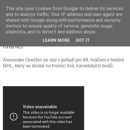
This site uses cookies from Google to deliver its services
and to analyze traffic. Your IP address and user-agent are
shared with Google along with performance and security
metrics to ensure quality of service, generate usage
statistics, and to detect and address abuse.
Alexander Ovečkin na 1000-bodové
LEARN MORE
GOT IT
hranici
Alexander Ovečkin se stal v pořadí jen 84. hráčem v histórii
NHL, který se dostal na hranici tisíc kanadských bodů.