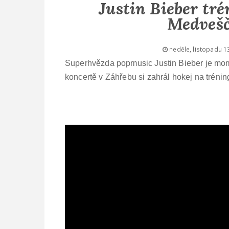
Justin Bieber tr
Medvešč
neděle, listopadu 1
Superhvězda popmusic Justin Bieber je mom
koncertě v Záhřebu si zahrál hokej na tré