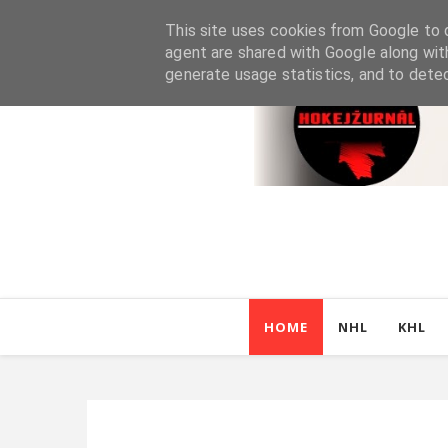
This site uses cookies from Google to d
agent are shared with Google along wit
generate usage statistics, and to dete
HOME
NHL
KHL