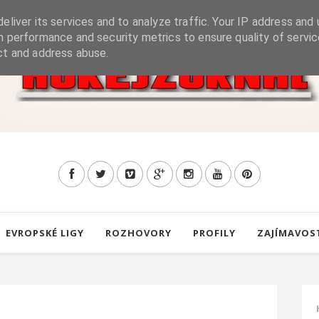
eliver its services and to analyze traffic. Your IP address and 
h performance and security metrics to ensure quality of servic
ct and address abuse.
EVROPSKÉ LIGY
ROZHOVORY
PROFILY
ZAJÍMAVOS