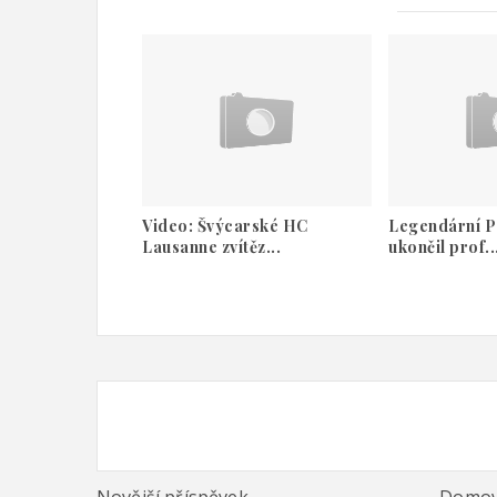
Video: Švýcarské HC
Legendární P
Lausanne zvítěz...
ukončil prof..