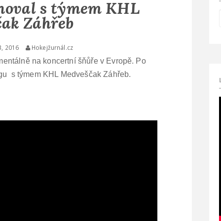
énoval s týmem KHL
ak Záhřeb
3, 2016
Hokejžurnál.cz
entálně na koncertní šňůře v Evropě. Po
ningu s týmem KHL Medveščak Záhřeb.