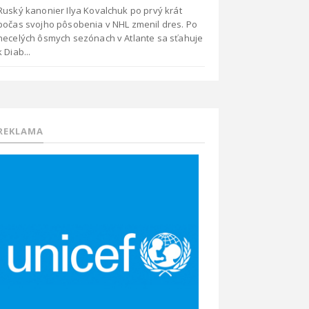
Ruský kanonier Ilya Kovalchuk po prvý krát
počas svojho pôsobenia v NHL zmenil dres. Po
necelých ôsmych sezónach v Atlante sa sťahuje
k Diab...
REKLAMA