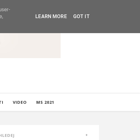
user-
e,
LEARN MORE
GOT IT
TI
VIDEO
MS 2021
HLEDEJ