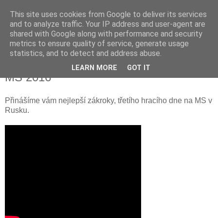
This site uses cookies from Google to deliver its services
and to analyze traffic. Your IP address and user-agent are
shared with Google along with performance and security
metrics to ensure quality of service, generate usage
statistics, and to detect and address abuse.
Top 5: Nejlepší brankářské zákroky na
LEARN MORE
GOT IT
MS 2016
Přinášíme vám nejlepší zákroky, třetího hracího dne na MS v
Rusku.