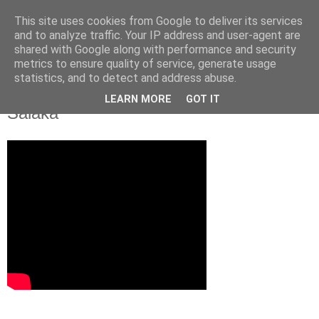
This site uses cookies from Google to deliver its services
and to analyze traffic. Your IP address and user-agent are
shared with Google along with performance and security
metrics to ensure quality of service, generate usage
statistics, and to detect and address abuse.
Top 10: Nejlepší zákroky Alexandra
LEARN MORE
GOT IT
Saláka