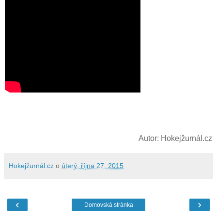
Autor: Hokejžurnál.cz
Hokejžurnál.cz
o
úterý, října 27, 2015
‹
›
Domovská stránka