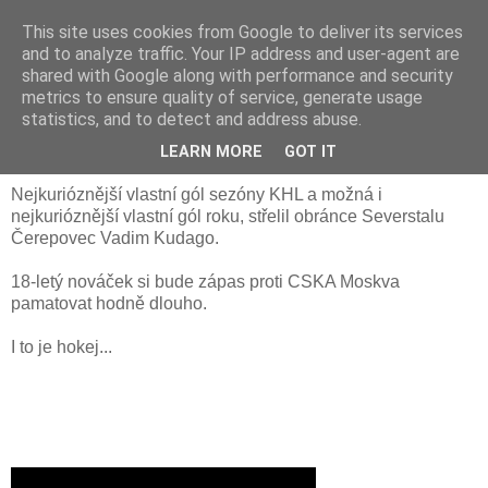
This site uses cookies from Google to deliver its services
and to analyze traffic. Your IP address and user-agent are
shared with Google along with performance and security
metrics to ensure quality of service, generate usage
statistics, and to detect and address abuse.
Video: Vlastní gól, který musíte vidět
LEARN MORE
GOT IT
Nejkurióznější
vlastní gól sezóny KHL a možná i
n
ejkurióznější
vlastní gól roku, střelil obránce Severstalu
Čerepovec Vadim Kudago.
18-letý nováček si bude zápas proti CSKA Moskva
pamatovat hodně dlouho.
I to je hokej...