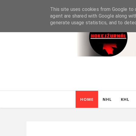
This site uses cookies from Google to d
agent are shared with Google along wit
generate usage statistics, and to dete
HOME
NHL
KHL