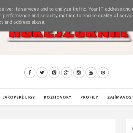
eliver its services and to analyze traffic. Your IP address and 
h performance and security metrics to ensure quality of servic
ct and address abuse.
EVROPSKÉ LIGY
ROZHOVORY
PROFILY
ZAJÍMAVOS