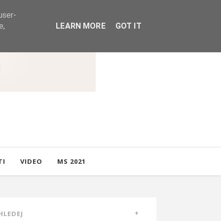
user-
e,
LEARN MORE
GOT IT
TI
VIDEO
MS 2021
HLEDEJ