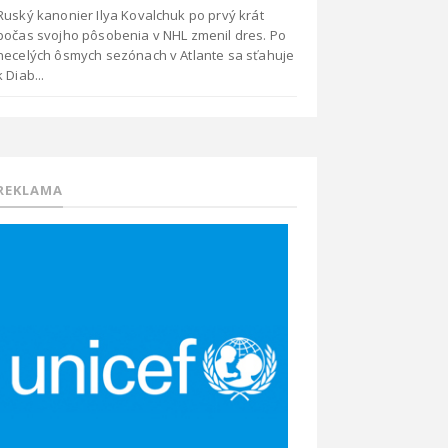
Ruský kanonier Ilya Kovalchuk po prvý krát
počas svojho pôsobenia v NHL zmenil dres. Po
necelých ôsmych sezónach v Atlante sa sťahuje
k Diab...
REKLAMA