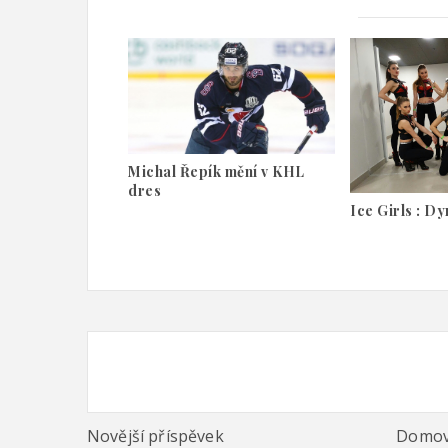
Michal Řepík mění v KHL
dres
Ice Girls : D
Novější příspěvek
Domov