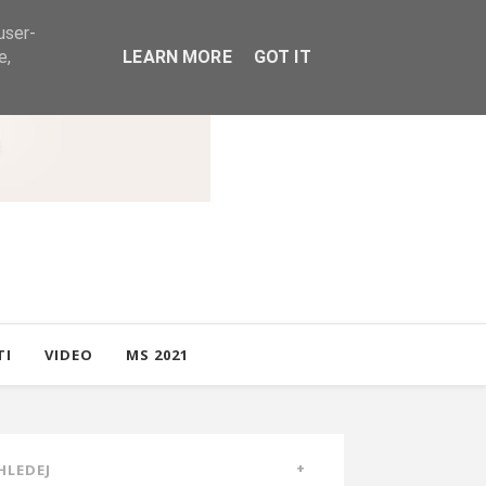
user-
e,
LEARN MORE
GOT IT
TI
VIDEO
MS 2021
HLEDEJ