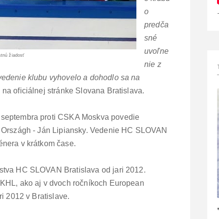
o
predča
sné
uvoľne
stnú žiadosť
nie z
vedenie klubu vyhovelo a dohodlo sa na
na oficiálnej stránke Slovana Bratislava.
 septembra proti CSKA Moskva povedie
r Országh - Ján Lipiansky. Vedenie HC SLOVAN
énera v krátkom čase.
stva HC SLOVAN Bratislava od jari 2012.
 KHL, ako aj v dvoch ročníkoch European
ri 2012 v Bratislave.