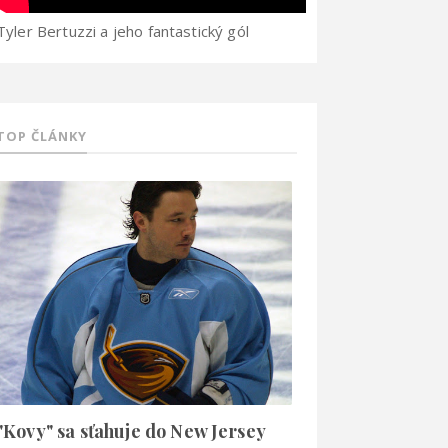
Tyler Bertuzzi a jeho fantastický gól
TOP ČLÁNKY
"Kovy" sa sťahuje do New Jersey