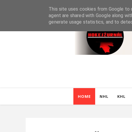
This site uses cookies from Google to d
agent are shared with Google along wit
generate usage statistics, and to dete
HOME
NHL
KHL