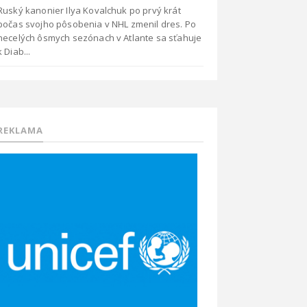
Ruský kanonier Ilya Kovalchuk po prvý krát
počas svojho pôsobenia v NHL zmenil dres. Po
necelých ôsmych sezónach v Atlante sa sťahuje
k Diab...
REKLAMA