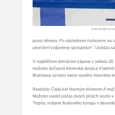
Čada odstúpil na vla
postu trénera. Po následnom rozhovore mu 
ukončení vzájomnej spolupráce".
Uvádza sa 
V najbližšom domácom zápase v sobotu 20.
mužstvo dočasná trénerská dvojica Vladimí
Bratislava oznámi meno nového hlavného tr
Rostislav Čada bol hlavným trénerom A muž
Mužstvo viedol počas dvoch plných sezón v
Trophy, vrátane finálového turnaja v decemb