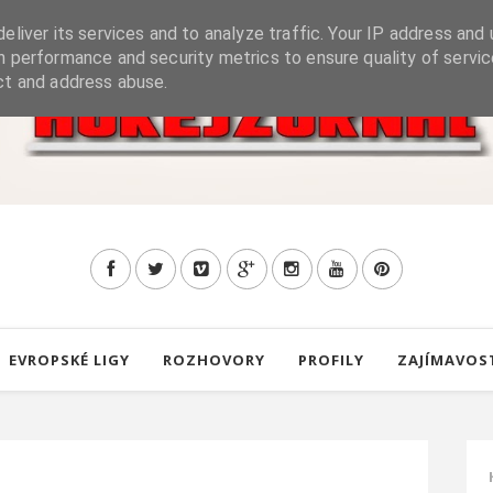
eliver its services and to analyze traffic. Your IP address and 
h performance and security metrics to ensure quality of servic
ct and address abuse.
EVROPSKÉ LIGY
ROZHOVORY
PROFILY
ZAJÍMAVOS