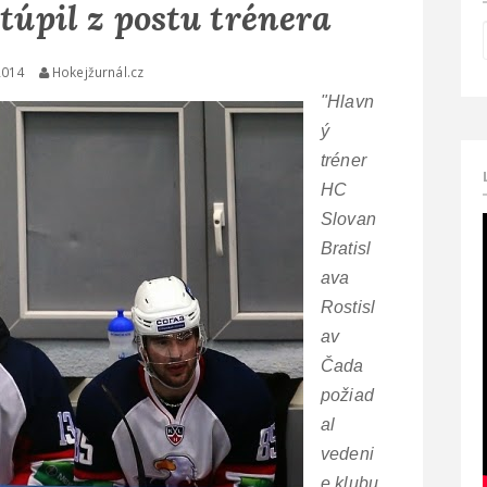
túpil z postu trénera
2014
Hokejžurnál.cz
"Hlavn
ý
tréner
HC
Slovan
Bratisl
ava
Rostisl
av
Čada
požiad
al
vedeni
e klubu