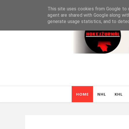
This site uses cookies from Google to d
agent are shared with Google along wit
generate usage statistics, and to dete
HOME
NHL
KHL