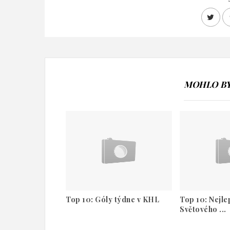
MOHLO BY 
Top 10: Góly týdne v KHL
Top 10: Nejl
Světového ...