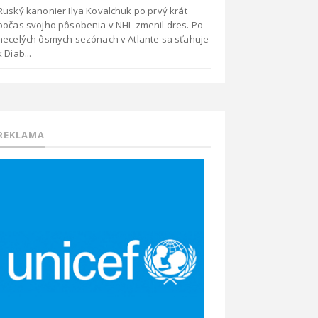
Ruský kanonier Ilya Kovalchuk po prvý krát
počas svojho pôsobenia v NHL zmenil dres. Po
necelých ôsmych sezónach v Atlante sa sťahuje
k Diab...
REKLAMA