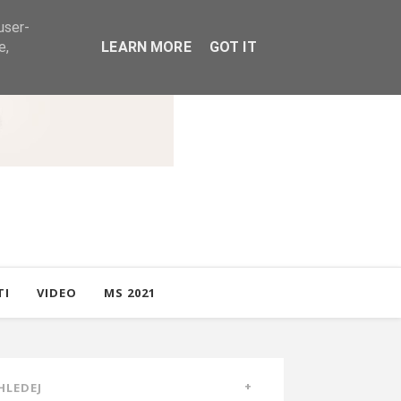
user-
e,
LEARN MORE
GOT IT
TI
VIDEO
MS 2021
HLEDEJ