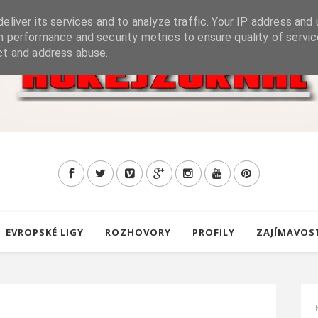
eliver its services and to analyze traffic. Your IP address and 
h performance and security metrics to ensure quality of servic
ct and address abuse.
EVROPSKÉ LIGY
ROZHOVORY
PROFILY
ZAJÍMAVOS