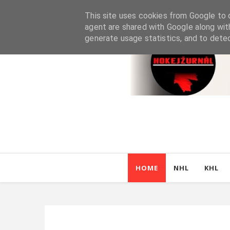
This site uses cookies from Google to d
agent are shared with Google along wit
generate usage statistics, and to dete
HOME
NHL
KHL