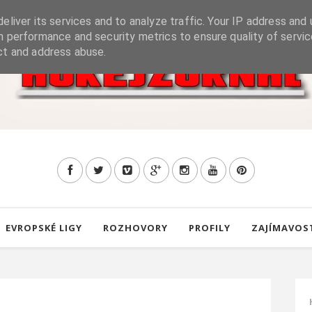
eliver its services and to analyze traffic. Your IP address and 
h performance and security metrics to ensure quality of servic
ct and address abuse.
EVROPSKÉ LIGY
ROZHOVORY
PROFILY
ZAJÍMAVOS