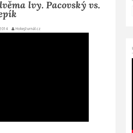
věma lvy. Pacovský vs.
epík
 2014
Hokejžurnál.cz