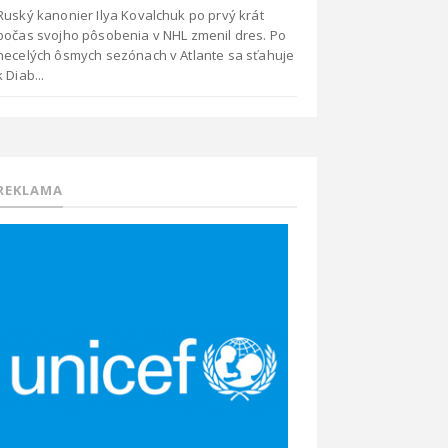
Ruský kanonier Ilya Kovalchuk po prvý krát
počas svojho pôsobenia v NHL zmenil dres. Po
necelých ôsmych sezónach v Atlante sa sťahuje
k Diab...
REKLAMA