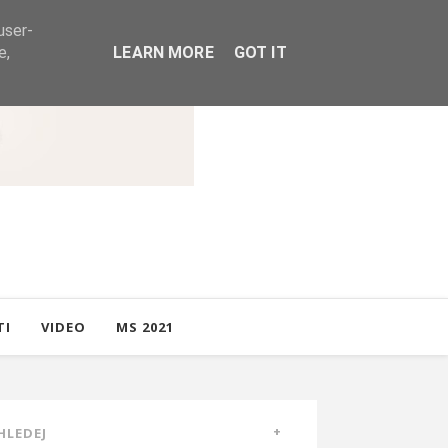
user-
e,
LEARN MORE
GOT IT
TI
VIDEO
MS 2021
HLEDEJ