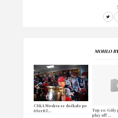
MOHLO BY 
CSKA Moskva se dočkalo po
Top 10: Góly 
třiceti l...
play off ...