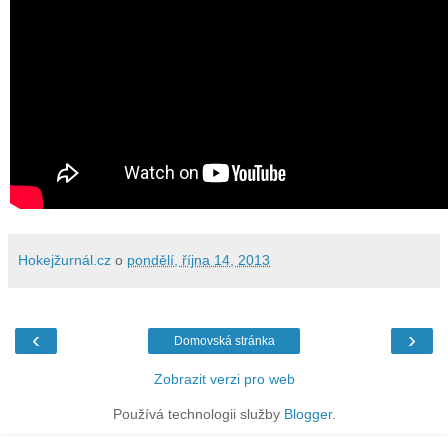
Hokejžurnál.cz
o
pondělí, října 14, 2013
‹
›
Domovská stránka
Zobrazit verzi pro web
Používá technologii služby
Blogger
.