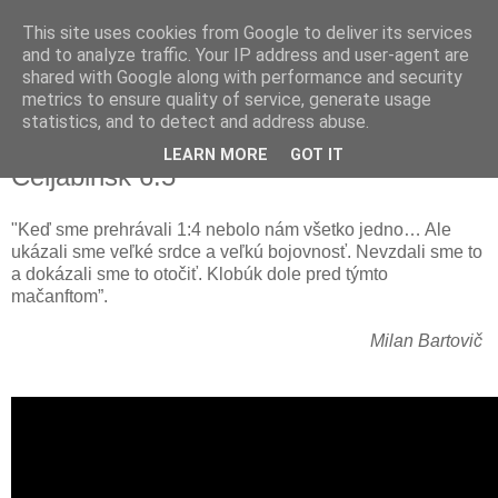
This site uses cookies from Google to deliver its services
and to analyze traffic. Your IP address and user-agent are
shared with Google along with performance and security
metrics to ensure quality of service, generate usage
statistics, and to detect and address abuse.
Video: Slovan Bratislava - Traktor
LEARN MORE
GOT IT
Čeljabinsk 6:5
"Keď sme prehrávali 1:4 nebolo nám všetko jedno… Ale
ukázali sme veľké srdce a veľkú bojovnosť. Nevzdali sme to
a dokázali sme to otočiť. Klobúk dole pred týmto
mačanftom”.
Milan Bartovič