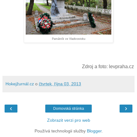
Památník ve Vladivostoku
Zdroj a foto: levpraha.cz
Hokejžurnál.cz
o
čtvrtek, října 03, 2013
‹
›
Domovská stránka
Zobrazit verzi pro web
Používá technologii služby
Blogger
.