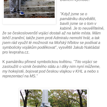
"Když jsme se o
památníku dozvěděli,
bavili jsme se o tom v
kabině. Je to neuvěřitelné,
že se českoslovenští vojáci dostali až na tahle místa. Mám
lehčí zranění, takže jsem proti Admiralu nemohl hrát, a tak
jsem rád využil té možnosti na Mořský hřbitov se podívat a
symbolicky vojákům poděkovat"
, vysvětlil Jakub Nakládal
pro levpraha.cz.
K památníku přinesl symbolickou květinu.
"Tito vojáci se
zasloužili o vznik českého státu a i díky nim nyní můžeme,
my hokejisté, bojovat pod českou vlajkou v KHL a nebo s
reprezentací na MS."