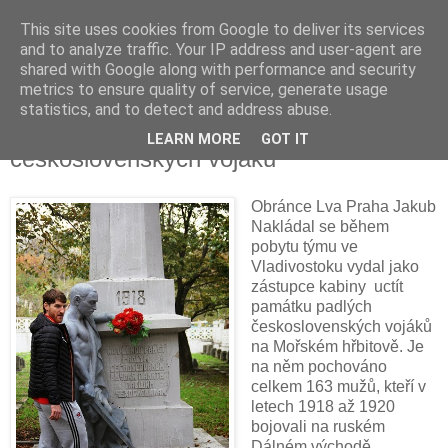
This site uses cookies from Google to deliver its services
and to analyze traffic. Your IP address and user-agent are
shared with Google along with performance and security
metrics to ensure quality of service, generate usage
statistics, and to detect and address abuse.
Hokejisté Lva si uctili památku
LEARN MORE
GOT IT
československých vojáků
Obránce Lva Praha Jakub
Nakládal se během
pobytu týmu ve
Vladivostoku vydal jako
zástupce kabiny uctít
památku padlých
československých vojáků
na Mořském hřbitově. Je
na něm pochováno
celkem 163 mužů, kteří v
letech 1918 až 1920
bojovali na ruském
Dálném východě.