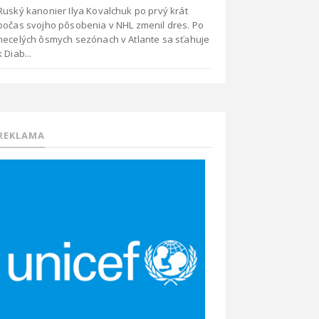
Ruský kanonier Ilya Kovalchuk po prvý krát
počas svojho pôsobenia v NHL zmenil dres. Po
necelých ôsmych sezónach v Atlante sa sťahuje
k Diab...
REKLAMA