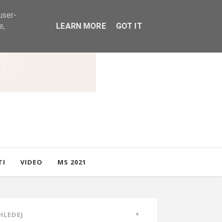
user-
e,
LEARN MORE
GOT IT
TI
VIDEO
MS 2021
HLEDEJ