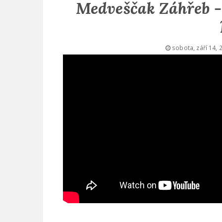
Medveščak Záhřeb - 
sobota, září 14, 