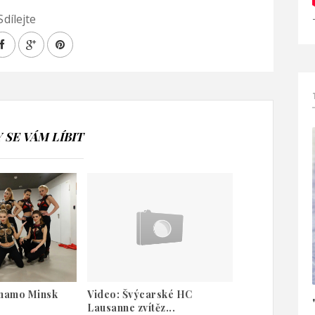
Sdílejte
SE VÁM LÍBIT
ynamo Minsk
Video: Švýcarské HC
Lausanne zvítěz...