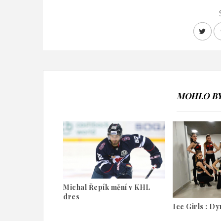
MOHLO BY 
Michal Řepík mění v KHL
dres
Ice Girls : D