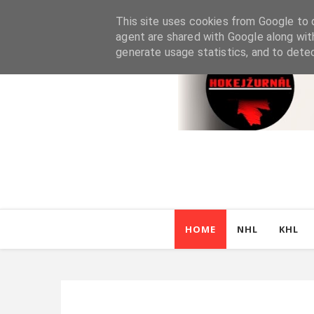
This site uses cookies from Google to d
agent are shared with Google along wit
generate usage statistics, and to dete
HOME
NHL
KHL