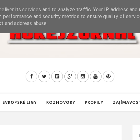
eliver its services and to analyze traffic. Your IP address and 
h performance and security metrics to ensure quality of servic
ct and address abuse.
EVROPSKÉ LIGY
ROZHOVORY
PROFILY
ZAJÍMAVOS