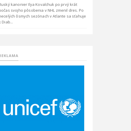
Ruský kanonier Ilya Kovalchuk po prvý krát
počas svojho pôsobenia v NHL zmenil dres. Po
necelých ôsmych sezónach v Atlante sa sťahuje
k Diab...
REKLAMA