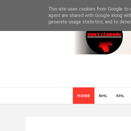
This site uses cookies from Google to d
agent are shared with Google along wit
generate usage statistics, and to dete
HOME
NHL
KHL