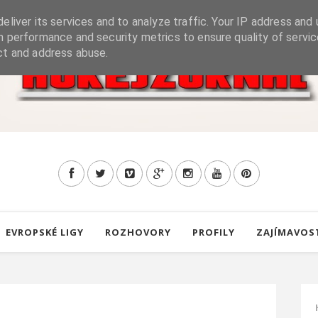
eliver its services and to analyze traffic. Your IP address and 
h performance and security metrics to ensure quality of servic
ct and address abuse.
EVROPSKÉ LIGY
ROZHOVORY
PROFILY
ZAJÍMAVOS