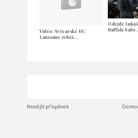
Odejde Lukáš
Buffala Sabr..
Video: Švýcarské HC
Lausanne zvítěz...
Novější příspěvek
Domov