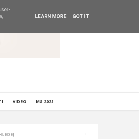
user-
e,
LEARN MORE
GOT IT
TI
VIDEO
MS 2021
HLEDEJ