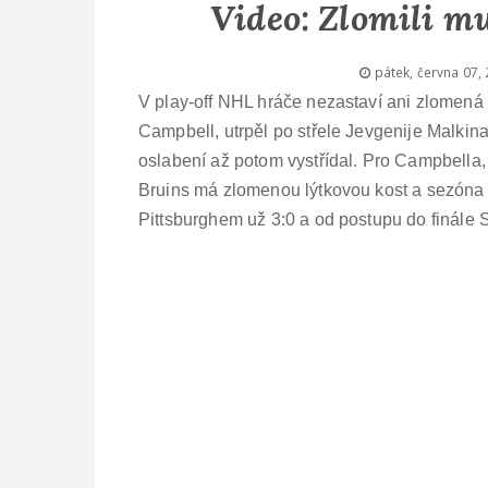
Video: Zlomili mu
pátek, června 07,
V play-off NHL hráče nezastaví ani zlomená
Campbell, utrpěl po střele Jevgenije Malkina
oslabení až potom vystřídal. Pro Campbella,
Bruins má zlomenou lýtkovou kost a sezóna p
Pittsburghem už 3:0 a od postupu do finále 