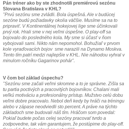
Pán tréner ako by ste zhodnotili premiérovú sezónu
Slovana Bratislava v KHL?
"Prvú sezónu sme zvládli. Bola úspešná. Ale v budúcej
sezóne budú požiadavky okolia väčšie. Musíme sa na to
pripraviť. V Kontinentálnej hokejovej lige sme účinkovali
prvý rok. Hrali sme v nej veľmi úspešne. O play-off sa
bojovalo do posledného kola. My sme si účasť v ňom
vybojovali sami. Nikto nám nepomohol. Bohužiaľ v prvom
kole vyraďovacích bojov sme narazili na Dynamo Moskva.
Tento tím patrí medzi najlepšie v KHL. Nie náhodou vyhral v
minulom ročníku Gagarinov pohár".
V čom bol základ úspechu?
"Sezónu sme začali veľmi skromne a to je správne. Zišla sa
tu partia poctivých a pracovitých bojovníkov. Chalani mali
veľkú motiváciu a profesionálny prístup. Mužstvo celú dobu
veľmi dobre pracovalo. Nebol deň kedy by hráči na tréningu
alebo v zápase neodviedli sto percent. A práve na týchto
základoch sme budovali náš tím. Hráčom som povedal:
Pokiaľ budete počas celej sezóny pracovať tvrdo a
zodpovedne, tak vám garantujem, že postúpime do play-off.