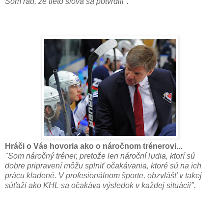
Som rád, že tieto slová sa potvrdili".
Hráči o Vás hovoria ako o náročnom trénerovi...
"Som náročný tréner, pretože len nároční ľudia, ktorí sú
dobre pripravení môžu splniť očakávania, ktoré sú na ich
prácu kladené. V profesionálnom športe, obzvlášť v takej
súťaži ako KHL sa očakáva výsledok v každej situácii".