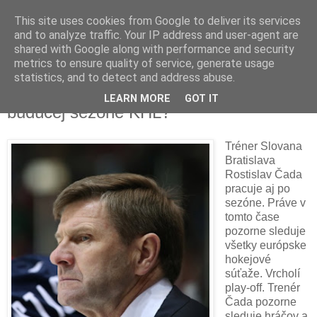
This site uses cookies from Google to deliver its services
and to analyze traffic. Your IP address and user-agent are
shared with Google along with performance and security
metrics to ensure quality of service, generate usage
statistics, and to detect and address abuse.
Aké budú ciele Slovana Bratislava v
LEARN MORE
GOT IT
budúcej sezóne KHL?
Tréner Slovana
Bratislava
Rostislav Čada
pracuje aj po
sezóne. Práve v
tomto čase
pozorne sleduje
všetky európske
hokejové
súťaže. Vrcholí
play-off. Trenér
Čada pozorne
sleduje hráčov a