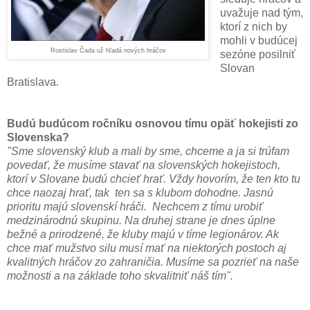
uvažuje nad tým,
ktorí z nich by
mohli v budúcej
Rostislav Čada už hľadá nových hráčov
sezóne posilniť
Slovan
Bratislava.
Budú budúcom ročníku osnovou tímu opäť hokejisti zo
Slovenska?
"Sme slovenský klub a mali by sme, chceme a ja si trúfam
povedať, že musíme stavať na slovenských hokejistoch,
ktorí v Slovane budú chcieť hrať. Vždy hovorím, že ten kto tu
chce naozaj hrať, tak ten sa s klubom dohodne. Jasnú
prioritu majú slovenskí hráči. Nechcem z tímu urobiť
medzinárodnú skupinu. Na druhej strane je dnes úplne
bežné a prirodzené, že kluby majú v tíme legionárov. Ak
chce mať mužstvo silu musí mať na niektorých postoch aj
kvalitných hráčov zo zahraničia. Musíme sa pozrieť na naše
možnosti a na základe toho skvalitniť náš tím".