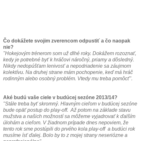
Čo dokážete svojim zverencom odpustiť a čo naopak
nie?
"Hokejovým trénerom som už dlhé roky. Dokážem rozoznať,
kedy je potrebné byť k hráčovi náročný, priamy a dôsledný.
Nikdy nedopúšťam lenivosť a nepodriadenie sa záujmom
kolektívu. Na druhej strane mám pochopenie, keď má hráč
rodinným alebo osobný problém. Vtedy mu treba pomôcť".
Aké budú vaše ciele v budúcej sezóne 2013/14?
"Stále treba byť skromný. Hlavným cieľom v budúcej sezóne
bude opäť postup do play-off. Až potom na základe stavu
mužstva a našich možností sa môžeme vyjadrovať k ďalším
úlohám a cieľom. V žiadnom prípade dnes nepoviem, že
tento rok sme postúpili do prvého kola play-off a budúci rok
musíme ísť ďalej. Bolo by to z mojej strany neseriózne a