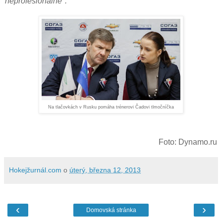
neprofesionálne".
Na tlačovkách v Rusku pomáha trénerovi Čadovi tlmočníčka
Foto: Dynamo.ru
Hokejžurnál.com
o
úterý, března 12, 2013
‹
›
Domovská stránka