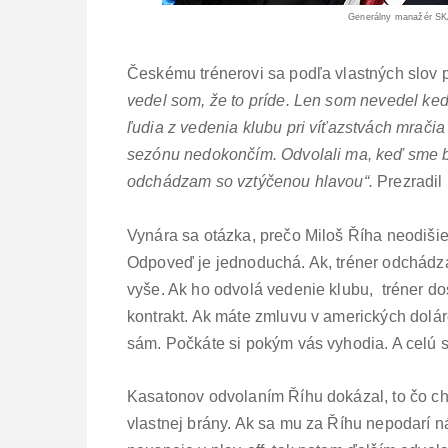
Generálny manažér SKA
Českému trénerovi sa podľa vlastných slov p
vedel som, že to príde. Len som nevedel ked
ľudia z vedenia klubu pri víťazstvách mračia
sezónu nedokončím. Odvolali ma, keď sme bo
odchádzam so vztýčenou hlavou“.
Prezradil
Vynára sa otázka, prečo Miloš Říha neodišie
Odpoveď je jednoduchá. Ak, tréner odchádza
vyše. Ak ho odvolá vedenie klubu, tréner do
kontrakt. Ak máte zmluvu v amerických dolár
sám. Počkáte si pokým vás vyhodia. A celú 
Kasatonov odvolaním Říhu dokázal, to čo chc
vlastnej brány. Ak sa mu za Říhu nepodarí 