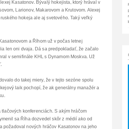
ej Kasatonov. Bývalý hokejista, ktorý hrával v
etisovom, Larionov, Makarovom a Krutovom. Alexej
ruského hokeja ale aj svetového. Taký veľký
 Kasatonovom a Říhom už v počas letnej
ia len oni dvaja. Dá sa predpokladať, že začalo
ehral v semifinále KHL s Dynamom Moskva. Už
ť.
alo do takej miery, že v tejto sezóne spolu
okejový laik pochopí, že ak generálny manažér a
ku.
a tlačových konferenciách. S akým hráčom
menil sa Říha dozvedel skôr z médií ako od
a požadoval nových hráčov Kasatonov na jeho