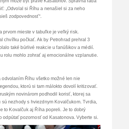
laným môže byť práve Kasatonov. Správna rada
 „Odvolal si Říhu a nenašiel si za neho
esieš zodpovednosť“.
 prvom mieste v tabuľke je veľký risk.
 chvíľku počkať. Ak by Petrohrad prehral 3
alo také búrlivé reakcie u fanúšikov a médií.
 rolu mohlo zohrať aj emocionálne vzplanutie.
za odvolaním Říhu všetko možné len nie
gendou, ktorú si tam málokto dovolí kritizovať.
ý ruským novinárom podhodil korisť, ktorej sa
 sú nezhody s hviezdnym Kovalčukom. Tvrdia,
 že to Kovalčuk aj Říha popreli. Je to dobrý
o odpútať pozornosť od Kasatonova. Vyberte si.