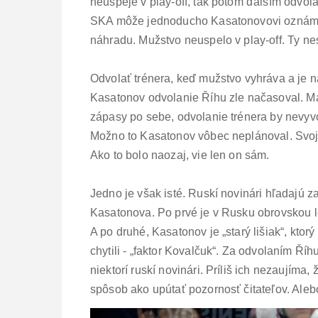
neuspeje v play-off, tak potom ďalším odvo
SKA môže jednoducho Kasatonovovi oznámiť:
náhradu. Mužstvo neuspelo v play-off. Ty n
Odvolať trénera, keď mužstvo vyhráva a je na
Kasatonov odvolanie Říhu zle načasoval. Mal
zápasy po sebe, odvolanie trénera by nevyvol
Možno to Kasatonov vôbec neplánoval. Svoju
Ako to bolo naozaj, vie len on sám.
Jedno je však isté. Ruskí novinári hľadajú 
Kasatonova. Po prvé je v Rusku obrovskou le
A po druhé, Kasatonov je „starý lišiak“, ktor
chytili - „faktor Kovalčuk“.
Za odvolaním Říhu
niektorí ruskí novinári. Príliš ich nezaujíma,
spôsob ako upútať pozornosť čitateľov. Aleb