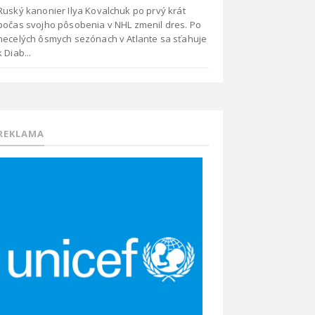
Ruský kanonier Ilya Kovalchuk po prvý krát
počas svojho pôsobenia v NHL zmenil dres. Po
necelých ôsmych sezónach v Atlante sa sťahuje
k Diab...
REKLAMA