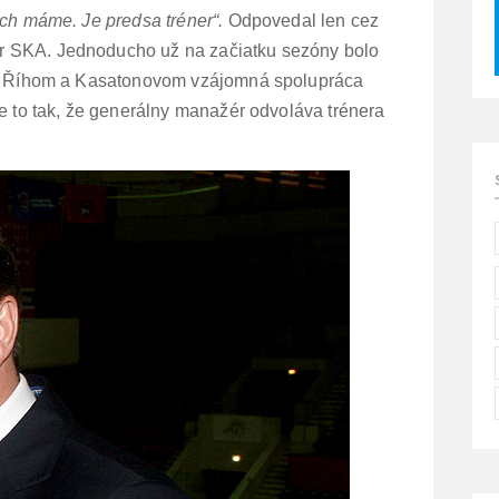
ých máme. Je predsa tréner“.
Odpovedal len cez
r SKA. Jednoducho už na začiatku sezóny bolo
dzi Říhom a Kasatonovom vzájomná spolupráca
je to tak, že generálny manažér odvoláva trénera