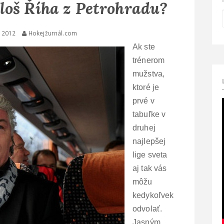
loš Říha z Petrohradu?
, 2012
Hokejžurnál.com
Ak ste
trénerom
mužstva,
ktoré je
prvé v
tabuľke v
druhej
najlepšej
lige sveta
aj tak vás
môžu
kedykoľvek
odvolať.
Jasným