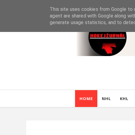
This site uses cookies from Google to d
agent are shared with Google along wit
generate usage statistics, and to dete
HOME
NHL
KHL