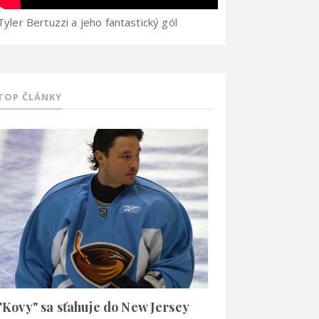
Tyler Bertuzzi a jeho fantastický gól
TOP ČLÁNKY
"Kovy" sa sťahuje do New Jersey