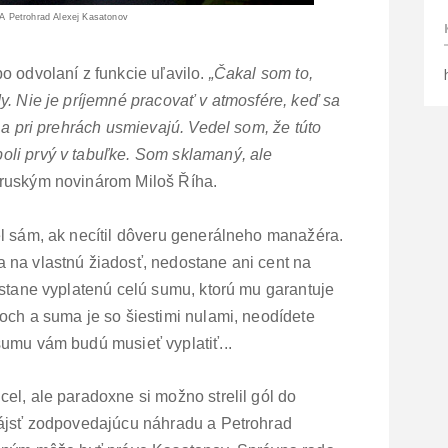
 Petrohrad Alexej Kasatonov
o odvolaní z funkcie uľavilo.
„Čakal som to,
y. Nie je príjemné pracovať v atmosfére, keď sa
 a pri prehrách usmievajú. Vedel som, že túto
li prvý v tabuľke. Som sklamaný, ale
 ruským novinárom Miloš Říha.
l sám, ak necítil dôveru generálneho manažéra.
 na vlastnú žiadosť, nedostane ani cent na
stane vyplatenú celú sumu, ktorú mu garantuje
och a suma je so šiestimi nulami, neodídete
sumu vám budú musieť vyplatiť...
el, ale paradoxne si možno strelil gól do
nájsť zodpovedajúcu náhradu a Petrohrad