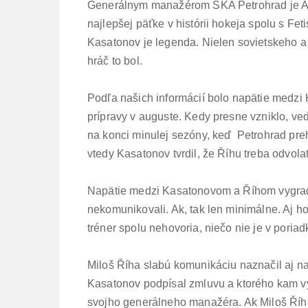
Generálnym manažérom SKA Petrohrad je Alex
najlepšej päťke v histórii hokeja spolu s F
Kasatonov je legenda. Nielen sovietskeho a 
hráč to bol.
Podľa našich informácií bolo napätie medzi
prípravy v auguste. Kedy presne vzniklo, ved
na konci minulej sezóny, keď Petrohrad pr
vtedy Kasatonov tvrdil, že Říhu treba odvola
Napätie medzi Kasatonovom a Říhom vygradov
nekomunikovali. Ak, tak len minimálne. Aj h
tréner spolu nehovoria, niečo nie je v poriad
Miloš Říha slabú komunikáciu naznačil aj n
Kasatonov podpísal zmluvu a ktorého kam vy
svojho generálneho manažéra. Ak Miloš Říh