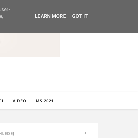
user-
e,
LEARN MORE
GOT IT
TI
VIDEO
MS 2021
HLEDEJ