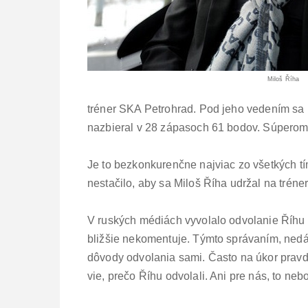
Miloš Říha
tréner SKA Petrohrad. Pod jeho vedením sa 
nazbieral v 28 zápasoch 61 bodov. Súperom 
Je to bezkonkurenčne najviac zo všetkých tí
nestačilo, aby sa Miloš Říha udržal na tréner
V ruských médiách vyvolalo odvolanie Říhu
bližšie nekomentuje. Týmto správaním, nedá
dôvody odvolania sami. Často na úkor pravd
vie, prečo Říhu odvolali. Ani pre nás, to n