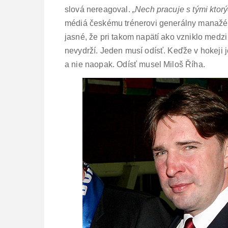
slová nereagoval.
„Nech pracuje s tými ktor
médiá českému trénerovi generálny manažé
jasné, že pri takom napätí ako vzniklo me
nevydrží. Jeden musí odísť. Keďže v hokeji 
a nie naopak. Odísť musel Miloš Říha.