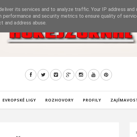
eliver its services and to analyze traffic. Your IP address and 
h performance and security metrics to ensure quality of servic
ct and address abuse.
EVROPSKÉ LIGY
ROZHOVORY
PROFILY
ZAJÍMAVOS