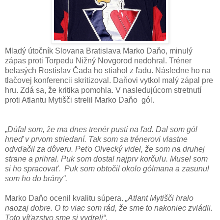
Mladý útočník Slovana Bratislava Marko Daňo, minulý
zápas proti Torpedu Nižný Novgorod nedohral. Tréner
belasých Rostislav Čada ho stiahol z ľadu. Následne ho na
tlačovej konferencii skritizoval. Daňovi vytkol malý zápal pre
hru. Zdá sa, že kritika pomohla. V nasledujúcom stretnutí
proti Atlantu Mytišči strelil Marko Daňo gól.
„
Dúfal som, že ma dnes trenér pustí na ľad. Dal som gól
hneď v prvom striedaní. Tak som sa trénerovi vlastne
odvďačil za dôveru. Peťo Olvecký videl, že som na druhej
strane a prihral. Puk som dostal najprv korčuľu. Musel som
si ho spracovať. Puk som obtočil okolo gólmana a zasunul
som ho do brány“.
Marko Daňo ocenil kvalitu súpera.
„Atlant Mytišči hralo
naozaj dobre. O to viac som rád, že sme to nakoniec zvládli.
Toto víťazstvo sme si vydreli“.