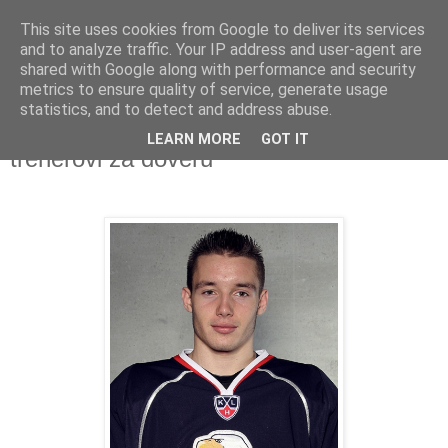
This site uses cookies from Google to deliver its services
and to analyze traffic. Your IP address and user-agent are
shared with Google along with performance and security
metrics to ensure quality of service, generate usage
statistics, and to detect and address abuse.
Marko Daňo: Gólom som sa odvďačil
LEARN MORE
GOT IT
trenérovi za dôveru