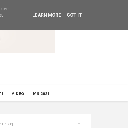
user-
e,
LEARN MORE
GOT IT
TI
VIDEO
MS 2021
HLEDEJ