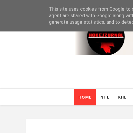
This site uses cookies from Google to d
agent are shared with Google along wit
generate usage statistics, and to dete
HOME
NHL
KHL