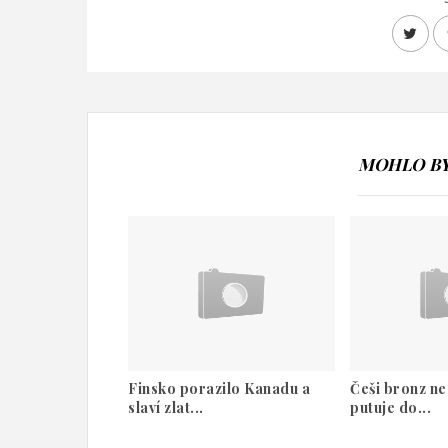
MOHLO BY 
Finsko porazilo Kanadu a
Češi bronz nez
slaví zlat...
putuje do...