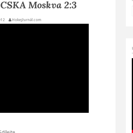
- CSKA Moskva 2:3
012
Hokejžurnál.com
Sdílejte