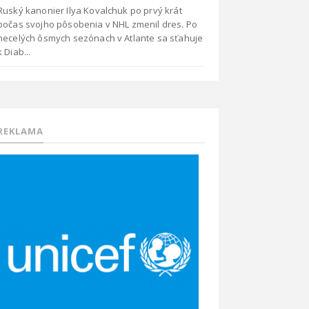
Ruský kanonier Ilya Kovalchuk po prvý krát
počas svojho pôsobenia v NHL zmenil dres. Po
necelých ôsmych sezónach v Atlante sa sťahuje
k Diab...
REKLAMA