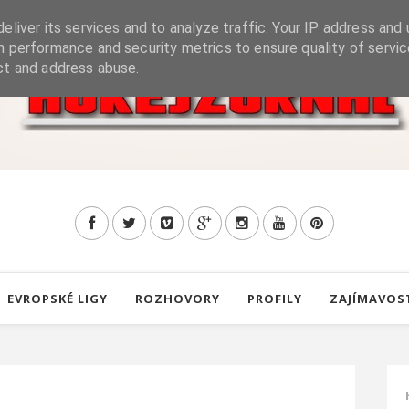
eliver its services and to analyze traffic. Your IP address and 
h performance and security metrics to ensure quality of servic
ct and address abuse.
EVROPSKÉ LIGY
ROZHOVORY
PROFILY
ZAJÍMAVOS