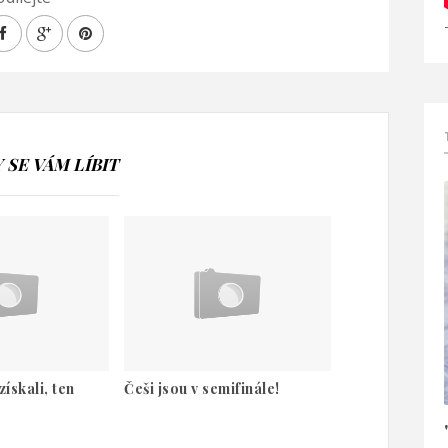
SE VÁM LÍBIT
ískali, ten
Češi jsou v semifinále!