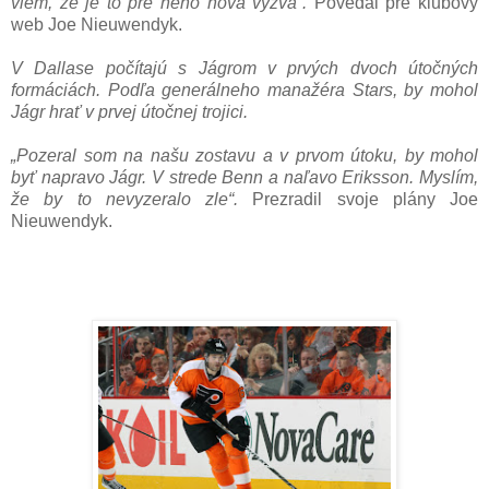
viem, že je to pre neho nová výzva“.
Povedal pre klubový
web Joe Nieuwendyk.
V Dallase počítajú s Jágrom v prvých dvoch útočných
formáciách. Podľa generálneho manažéra Stars, by mohol
Jágr hrať v prvej útočnej trojici.
„Pozeral som na našu zostavu a v prvom útoku, by mohol
byť napravo Jágr. V strede Benn a naľavo Eriksson. Myslím,
že by to nevyzeralo zle“.
Prezradil svoje plány Joe
Nieuwendyk.