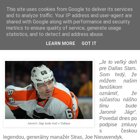
This site uses cookies from Google to deliver its services
and to analyze traffic. Your IP address and user-agent are
shared with Google along with performance and security
metrics to ensure quality of service, generate usage
statistics, and to detect and address abuse.
Veľký deň pre Dallas Stars
LEARN MORE
GOT IT
„Je to veľký deň
pre Dallas Stars.
Som hrdý, že
môžem našim
fanúšikom
oznámiť, že
súčasťou nášho
tímu bude
Jaromír Jágr“.
Povedal dnes po
Jaromír Jágr bude hrať v Dallase
podpise zmluvy
s českou
legendou, generálny manažér Stras, Joe Nieuwendyk.