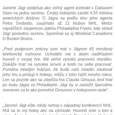
Jaromír Jágr podpísal ako voľný agent kontrakt s Dallasom
Stars na jednu sezónu. Český hokejista zarobí 4,55 milióna
amerických dolárov. O Jágra sa podľa slov jeho agenta
Petra Svobodu, zaujímalo až 21 klubov NHL. Medzi
najväčších záujemcov patrila Philadephia Flyers, kde strávil
Jágr poslednú sezónu. Spomínal sa aj Montreal Canadiens
či Boston Bruins.
„Pred podpisom zmluvy som mal s Jágrom 45 minútový
telefonický rozhovor. Uchvátilo ma s akým nadhľadom
hovoril o svojej hre. Má veľmi vysokú pracovnú morálku.
Dokáže hrať na vysokej úrovni a tvrdo na sebe pracovať.
Pomáha mladým hráčom. Ak budú naši mladíci sledovať
jeho hru a prístup k hokeju, môžu z toho ťažiť mnoho rokov.
Len sa pozrite ako sa zlepšila hra Clauda Girouxa, keď hral
po boku Jágra vo Philadephii. Jágr by si zaslúžil špeciálne
ocenenie za to ako pomohol Girouxovi v hokejovom raste“.
„Jaromír Jágr ešte nikdy nehral v západnej konferencii NHL.
Hrá sa tu iný hokej ako na východe. Hovorili sme o tom a