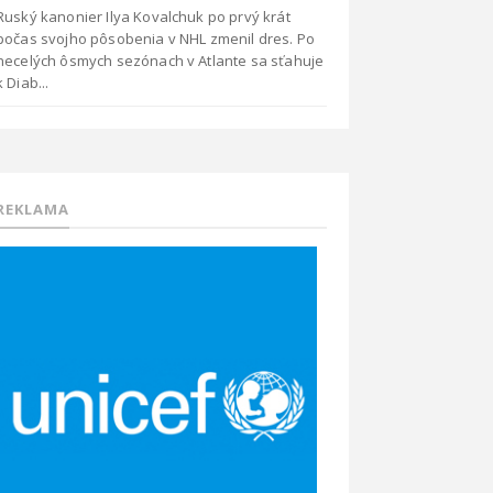
Ruský kanonier Ilya Kovalchuk po prvý krát
počas svojho pôsobenia v NHL zmenil dres. Po
necelých ôsmych sezónach v Atlante sa sťahuje
k Diab...
REKLAMA