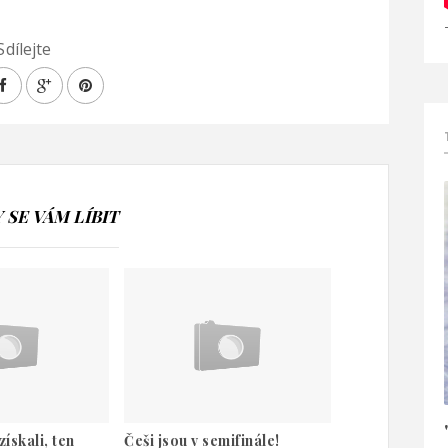
Sdílejte
SE VÁM LÍBIT
ískali, ten
Češi jsou v semifinále!