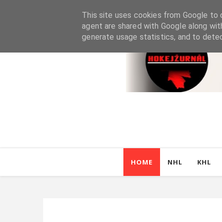
This site uses cookies from Google to d
agent are shared with Google along wit
generate usage statistics, and to dete
HOME
NHL
KHL