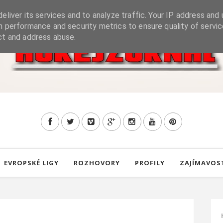
eliver its services and to analyze traffic. Your IP address and 
h performance and security metrics to ensure quality of servic
ct and address abuse.
EVROPSKÉ LIGY
ROZHOVORY
PROFILY
ZAJÍMAVOS