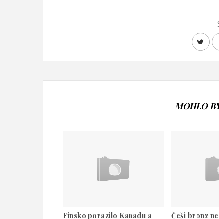
MOHLO BY 
Finsko porazilo Kanadu a
Češi bronz nez