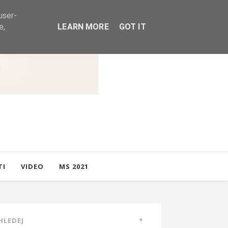
user-
e,
LEARN MORE
GOT IT
TI
VIDEO
MS 2021
HLEDEJ