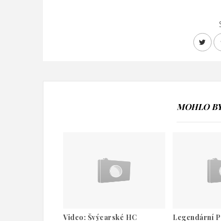
MOHLO BY 
Video: Švýcarské HC
Legendární P