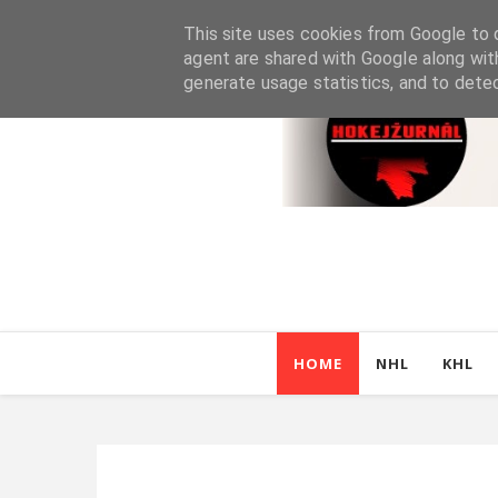
This site uses cookies from Google to d
agent are shared with Google along wit
generate usage statistics, and to dete
HOME
NHL
KHL