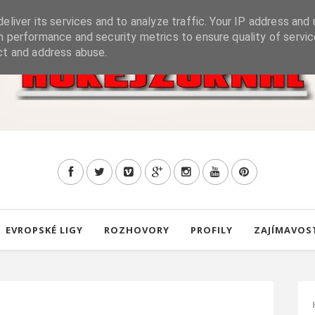
eliver its services and to analyze traffic. Your IP address and 
h performance and security metrics to ensure quality of servic
ct and address abuse.
EVROPSKÉ LIGY
ROZHOVORY
PROFILY
ZAJÍMAVOS