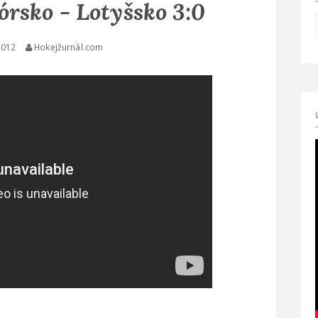
rsko - Lotyšsko 3:0
2012
Hokejžurnál.com