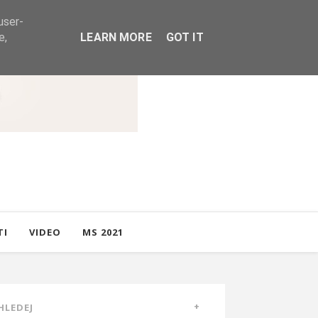
user-
e,
LEARN MORE
GOT IT
TI
VIDEO
MS 2021
HLEDEJ