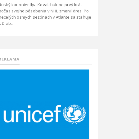
Ruský kanonier Ilya Kovalchuk po prvý krát
počas svojho pôsobenia v NHL zmenil dres. Po
necelých ôsmych sezónach v Atlante sa sťahuje
k Diab...
REKLAMA