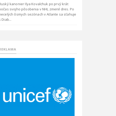
Ruský kanonier Ilya Kovalchuk po prvý krát
počas svojho pôsobenia v NHL zmenil dres. Po
necelých ôsmych sezónach v Atlante sa sťahuje
k Diab...
REKLAMA