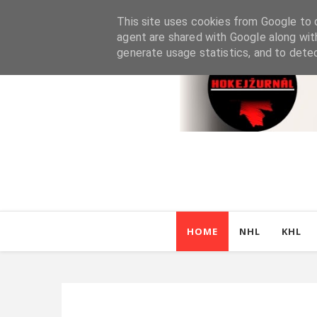
This site uses cookies from Google to d
agent are shared with Google along wit
generate usage statistics, and to dete
HOME
NHL
KHL