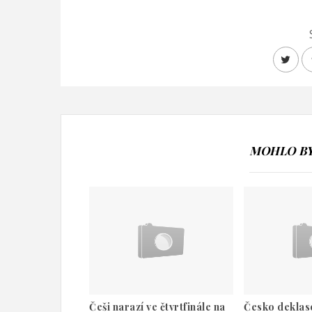
MOHLO BY 
Češi narazí ve čtvrtfinále na
Česko deklaso