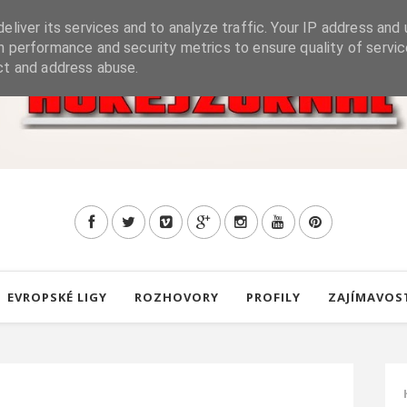
eliver its services and to analyze traffic. Your IP address and 
h performance and security metrics to ensure quality of servic
ct and address abuse.
EVROPSKÉ LIGY
ROZHOVORY
PROFILY
ZAJÍMAVOS