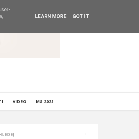
user-
e,
LEARN MORE
GOT IT
TI
VIDEO
MS 2021
HLEDEJ