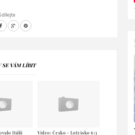
Sdílejte
SE VÁM LÍBIT
valo Itálii
Video: Česko - Lotyšsko 6:3