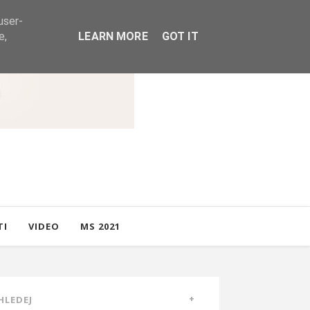
user-
e,
LEARN MORE
GOT IT
TI
VIDEO
MS 2021
HLEDEJ