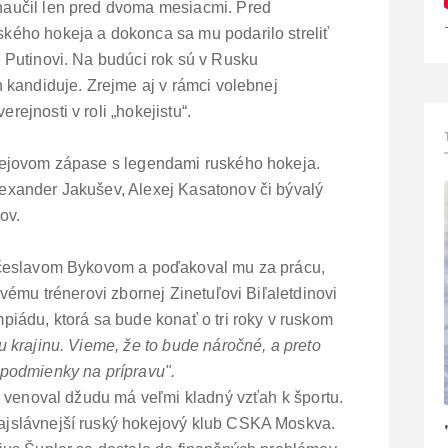
naučil len pred dvoma mesiacmi. Pred
kého hokeja a dokonca sa mu podarilo streliť
i Putinovi. Na budúci rok sú v Rusku
h kandiduje. Zrejme aj v rámci volebnej
ejnosti v roli „hokejistu“.
okejovom zápase s legendami ruského hokeja.
exander Jakušev, Alexej Kasatonov či bývalý
ov.
iačeslavom Bykovom a poďakoval mu za prácu,
ovému trénerovi zbornej Zinetuľovi Biľaletdinovi
piádu, ktorá sa bude konať o tri roky v ruskom
 krajinu. Vieme, že to bude náročné, a preto
 podmienky na prípravu".
ne venoval džudu má veľmi kladný vzťah k športu.
ajslávnejší ruský hokejový klub CSKA Moskva.