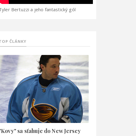
Tyler Bertuzzi a jeho fantastický gól
TOP ČLÁNKY
"Kovy" sa sťahuje do New Jersey