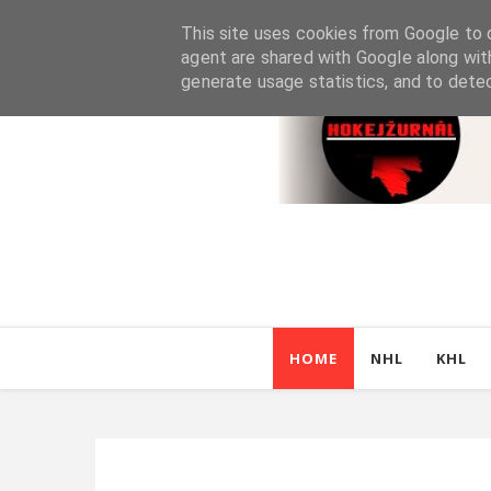
This site uses cookies from Google to d
agent are shared with Google along wit
generate usage statistics, and to dete
HOME
NHL
KHL