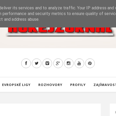
eliver its services and to analyze traffic. Your IP address and 
h performance and security metrics to ensure quality of servic
ct and address abuse.
EVROPSKÉ LIGY
ROZHOVORY
PROFILY
ZAJÍMAVOS