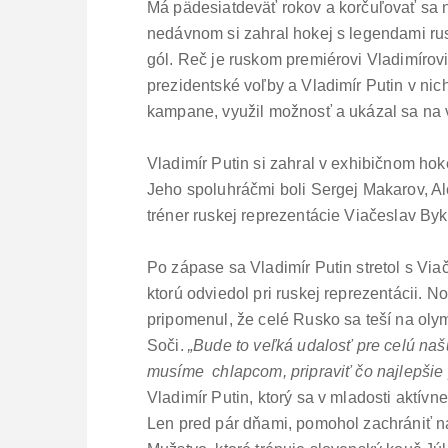
Má pädesiatdeväť rokov a korčuľovať sa 
nedávnom si zahral hokej s legendami rus
gól. Reč je ruskom premiérovi Vladimírov
prezidentské voľby a Vladimír Putin v nic
kampane, využil možnosť a ukázal sa na ver
Vladimír Putin si zahral v exhibičnom h
Jeho spoluhráčmi boli Sergej Makarov, Al
tréner ruskej reprezentácie Viačeslav Byk
Po zápase sa Vladimír Putin stretol s V
ktorú odviedol pri ruskej reprezentácii. N
pripomenul, že celé Rusko sa teší na olym
Soči.
„Bude to veľká udalosť pre celú našu
musíme chlapcom, pripraviť čo najlepšie
Vladimír Putin, ktorý sa v mladosti aktív
Len pred pár dňami, pomohol zachrániť n