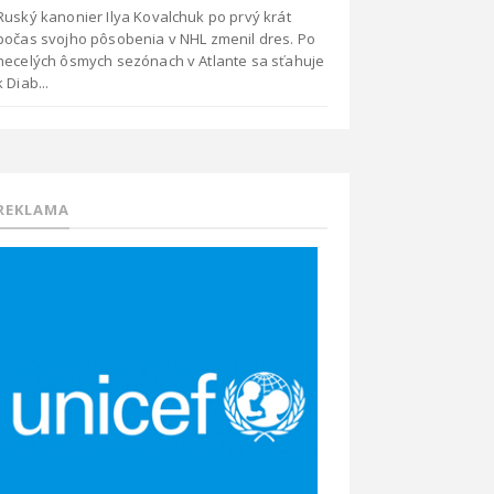
Ruský kanonier Ilya Kovalchuk po prvý krát
počas svojho pôsobenia v NHL zmenil dres. Po
necelých ôsmych sezónach v Atlante sa sťahuje
k Diab...
REKLAMA