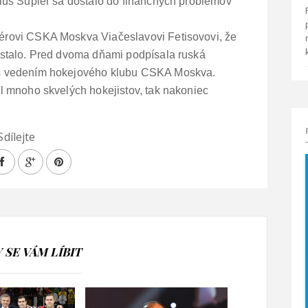
lius Šupler sa dostalo do finančných problémov
érovi CSKA Moskva Viačeslavovi Fetisovovi, že
 stalo. Pred dvoma dňami podpísala ruská
 s vedením hokejového klubu CSKA Moskva.
al mnoho skvelých hokejistov, tak nakoniec
Sdílejte
SE VÁM LÍBIT