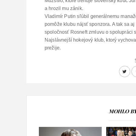
Mužstvo, ktoré trénuje slovenský kouč Jú
a hrozil mu zánik.
Vladimír Putin sľúbil generálnemu manaž
pomôže klubu nájsť sponzora. A tak sa aj
spoločnosť Rosneft zmluvu o spolupráci
Najslávnejší hokejový klub, ktorý vychov
prežije.
MOHLO BY 