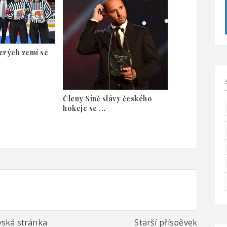
erých zemí se
Členy Síně slávy českého
hokeje se ...
ská stránka
Starší příspěvek