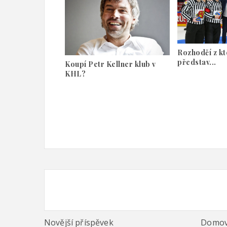
Rozhodčí z kt
představ...
Koupí Petr Kellner klub v
KHL?
Novější příspěvek
Domov