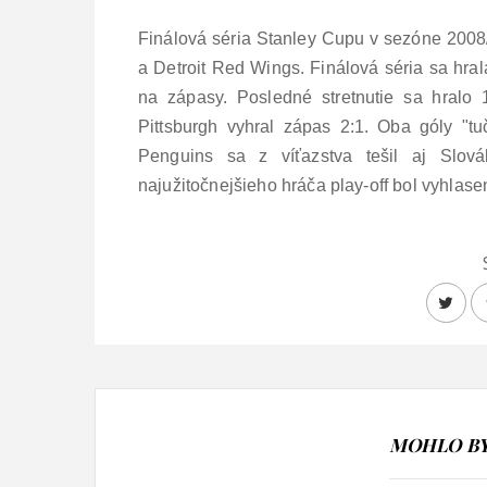
Finálová séria Stanley Cupu v sezóne 2008
a Detroit Red Wings. Finálová séria sa hra
na zápasy. Posledné stretnutie sa hralo 
Pittsburgh vyhral zápas 2:1. Oba góly "tuč
Penguins sa z víťazstva tešil aj Slo
najužitočnejšieho hráča play-off bol vyhlase
MOHLO BY 