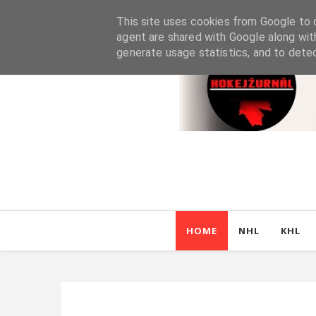
This site uses cookies from Google to d
agent are shared with Google along wit
generate usage statistics, and to dete
HOME
NHL
KHL