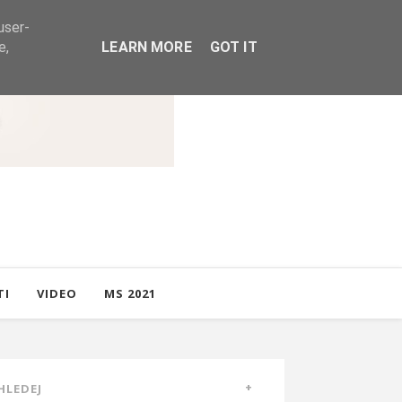
user-
e,
LEARN MORE
GOT IT
TI
VIDEO
MS 2021
HLEDEJ