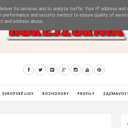
eliver its services and to analyze traffic. Your IP address and 
h performance and security metrics to ensure quality of servic
ct and address abuse.
EVROPSKÉ LIGY
ROZHOVORY
PROFILY
ZAJÍMAVOS