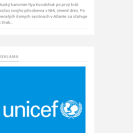
Ruský kanonier Ilya Kovalchuk po prvý krát
počas svojho pôsobenia v NHL zmenil dres. Po
necelých ôsmych sezónach v Atlante sa sťahuje
k Diab...
REKLAMA