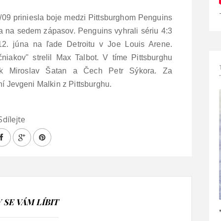
/09 priniesla boje medzi Pittsburghom Penguins
la na sedem zápasov. Penguins vyhrali sériu 4:3
12. júna na ľade Detroitu v Joe Louis Arene.
niakov" strelil Max Talbot. V tíme Pittsburghu
vák Miroslav Šatan a Čech Petr Sýkora. Za
ní Jevgeni Malkin z Pittsburghu.
Sdílejte
SE VÁM LÍBIT