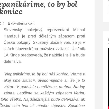
panikárime, to by bol
koniec
2011
Hokejžurnál.com
Slovenský hokejový reprezentant Michal
Handzuš je pred dôležitým zápasom proti
Česku pokojný. Skúsený útočník verí, že je v
silách slovenského mužstva zvíťaziť. Útočník
LA Kings predpovedá, že najdôležitejšia bude
defenzíva.
"Nepanikárime, to by bol náš koniec. Vieme v
akej sme situácii, uvedomujeme si, že je to
vážne. V podstate nemôžeme, prehrať žiadny
zápas. Lepšíme sa každým zápasom Verím,
toho všetko. Najdôležitejšia bude defenzíva, ak
 Česku som hral už mnoho zápasov. Spoločné