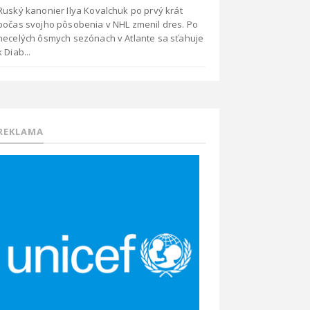
Ruský kanonier Ilya Kovalchuk po prvý krát
počas svojho pôsobenia v NHL zmenil dres. Po
necelých ôsmych sezónach v Atlante sa sťahuje
k Diab...
REKLAMA