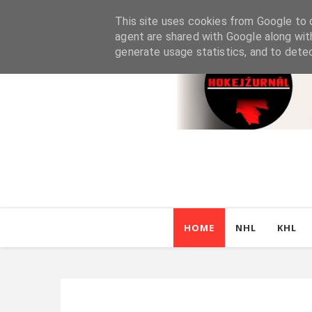
This site uses cookies from Google to d
agent are shared with Google along wit
generate usage statistics, and to dete
HOME
NHL
KHL