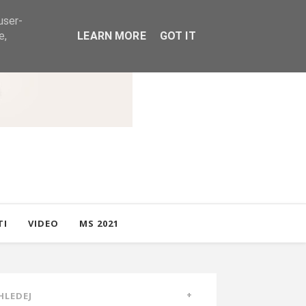
user-
e,
LEARN MORE
GOT IT
TI
VIDEO
MS 2021
HLEDEJ