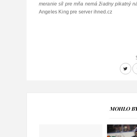
meranie síl pre mňa nemá žiadny pikatný ná
Angeles King pre server ihned.cz
MOHLO BY 