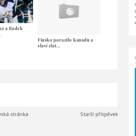
uz a Radek
.
Finsko porazilo Kanadu a
slaví zlat...
ská stránka
Starší příspěvek