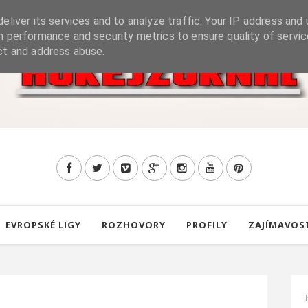
eliver its services and to analyze traffic. Your IP address and 
h performance and security metrics to ensure quality of servic
ct and address abuse.
EVROPSKÉ LIGY
ROZHOVORY
PROFILY
ZAJÍMAVOS