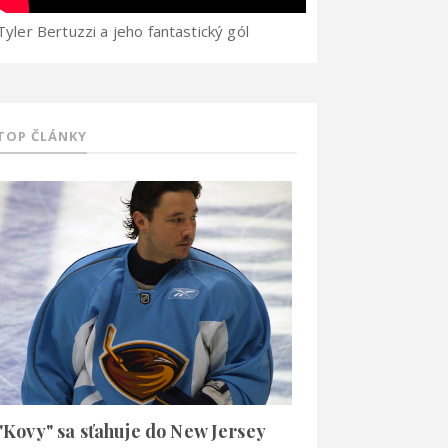
Tyler Bertuzzi a jeho fantastický gól
TOP ČLÁNKY
"Kovy" sa sťahuje do New Jersey