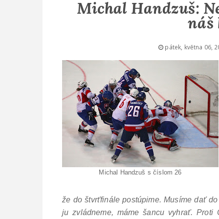
Michal Handzuš: Ne
náš 
pátek, května 06, 
Michal Handzuš s číslom 26
že do štvrťfinále postúpime. Musíme dať do 
ju zvládneme, máme šancu vyhrať. Proti