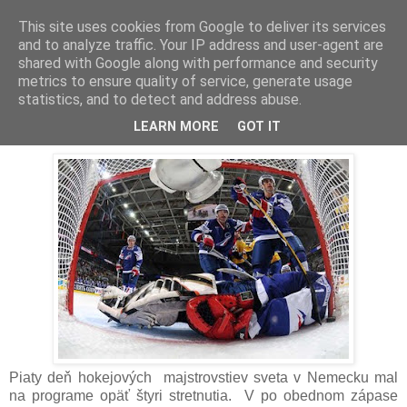
This site uses cookies from Google to deliver its services
and to analyze traffic. Your IP address and user-agent are
shared with Google along with performance and security
metrics to ensure quality of service, generate usage
statistics, and to detect and address abuse.
Sumár 5. hracieho dňa
LEARN MORE
GOT IT
Piaty deň hokejových majstrovstiev sveta v Nemecku mal
na programe opäť štyri stretnutia. V po obednom zápase