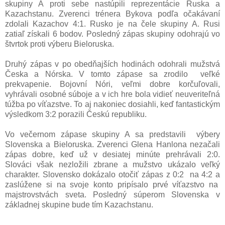
skupiny A proti sebe nastúpili reprezentácie Ruska a
Kazachstanu. Zverenci trénera Bykova podľa očakávaní
zdolali Kazachov 4:1. Rusko je na čele skupiny A. Rusi
zatiaľ získali 6 bodov. Posledný zápas skupiny odohrajú vo
štvrtok proti výberu Bieloruska.
Druhý zápas v po obedňajších hodinách odohrali mužstvá
Česka a Nórska. V tomto zápase sa zrodilo veľké
prekvapenie. Bojovní Nóri, veľmi dobre korčuľovali,
vyhrávali osobné súboje a v ich hre bola vidieť neuveriteľná
túžba po víťazstve. To aj nakoniec dosiahli, keď fantastickým
výsledkom 3:2 porazili Českú republiku.
Vo večernom zápase skupiny A sa predstavili výbery
Slovenska a Bieloruska. Zverenci Glena Hanlona nezačali
zápas dobre, keď už v desiatej minúte prehrávali 2:0.
Slováci však nezložili zbrane a mužstvo ukázalo veľký
charakter. Slovensko dokázalo otočiť zápas z 0:2 na 4:2 a
zaslúžene si na svoje konto pripísalo prvé víťazstvo na
majstrovstvách sveta. Posledný súperom Slovenska v
základnej skupine bude tím Kazachstanu.